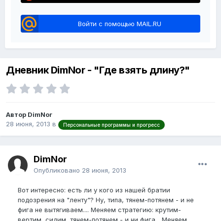
Войти с помощью MAIL.RU
Дневник DimNor - "Где взять длину?"
Автор DimNor
28 июня, 2013
в
Персональные программы и прогресс
DimNor
Опубликовано
28 июня, 2013
Вот интересно: есть ли у кого из нашей братии
подозрения на "ленту"? Ну, типа, тянем-потянем - и не
фига не вытягиваем.... Меняем стратегию: крутим-
вертим, сидим, тянем-потянем - и ни фига... Меняем