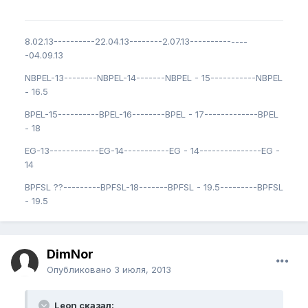
8.02.13----------22.04.13--------2.07.13--------------
-04.09.13
NBPEL-13--------NBPEL-14-------NBPEL - 15-----------NBPEL
- 16.5
BPEL-15----------BPEL-16--------BPEL - 17-------------BPEL
- 18
EG-13------------EG-14-----------EG - 14---------------EG -
14
BPFSL ??---------BPFSL-18-------BPFSL - 19.5---------BPFSL
- 19.5
DimNor
Опубликовано
3 июля, 2013
Leon сказал: