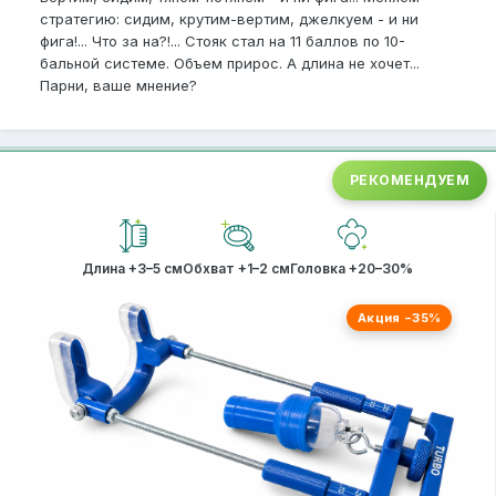
стратегию: сидим, крутим-вертим, джелкуем - и ни
фига!... Что за на?!... Стояк стал на 11 баллов по 10-
бальной системе. Объем прирос. А длина не хочет...
Парни, ваше мнение?
РЕКОМЕНДУЕМ
Длина +3–5 см
Обхват +1–2 см
Головка +20–30%
Акция −35%