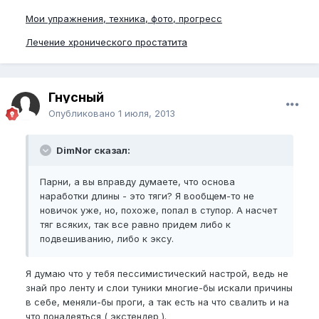
Мои упражнения, техника, фото, прогресс
Лечение хронического простатита
Гнусный
Опубликовано
1 июля, 2013
DimNor сказал:
Парни, а вы вправду думаете, что основа
наработки длины - это тяги? Я вообщем-то не
новичок уже, но, похоже, попал в ступор. А насчет
тяг всяких, так все равно придем либо к
подвешиванию, либо к эксу.
Я думаю что у тебя пессимистический настрой, ведь не
знай про ленту и слои туники многие-бы искали причины
в себе, меняли-бы проги, а так есть на что свалить и на
что понадеяться ( экстендер ).