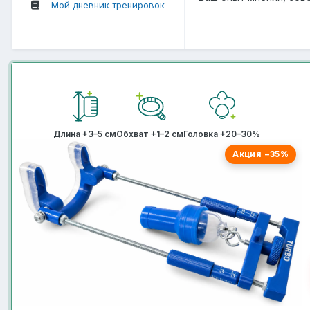
Мой дневник тренировок
Длина +3–5 см
Обхват +1–2 см
Головка +20–30%
Акция −35%