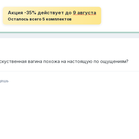
Акция -35% действует до
9 августа
Осталось всего 5 комплектов
сскуственная вагина похожа на настоящую по ощущениям?
дешь