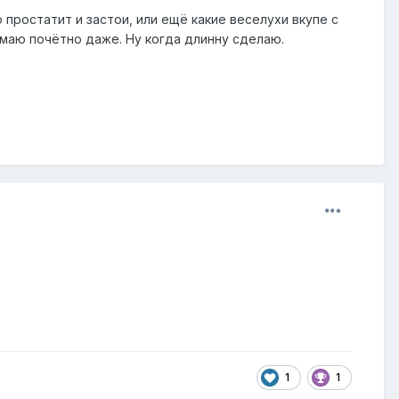
о простатит и застои, или ещё какие веселухи вкупе с
умаю почётно даже. Ну когда длинну сделаю.
1
1