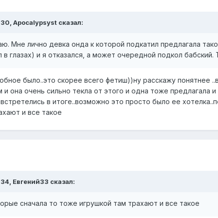
:30, Apocalypsyst сказал:
ваю. Мне лично девка онда к которой подкатил предлагала тако
 в глазах) и я отказался, а может очередной подкол бабский. Т
бное было..это скорее всего фетиш))ну расскажу понятнее ..
 и она очень сильно текла от этого и одна тоже предлагала и
 встретелись в итоге..возможно это просто было ее хотелка..
ахают и все такое
1:34, Евгений33 сказал:
орые сначала то тоже игрушкой там трахают и все такое