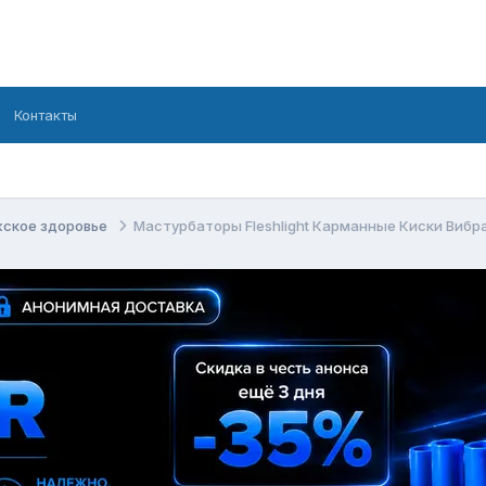
Контакты
ское здоровье
Мастурбаторы Fleshlight Карманные Киски Вибр