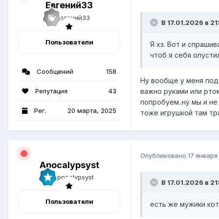
Евгений33
В 17.01.2026 в 21
Пользователи
Я хз. Вот и спраши
чтоб я себя опустил
Сообщений
158
Ну вообще у меня подо
Репутация
43
важно руками или ртом
попробуем..ну мы и не
Рег.
20 марта, 2025
тоже игрушкой там тр
Опубликовано
17 января
Apocalypsyst
В 17.01.2026 в 2
Пользователи
есть же мужики кот