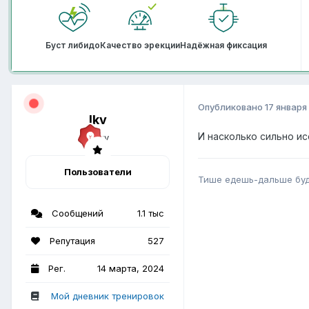
Буст либидо
Качество эрекции
Надёжная фиксация
Опубликовано
17 января
lkv
И насколько сильно и
Пользователи
Тише едешь-дальше бу
Сообщений
1.1 тыс
Репутация
527
Рег.
14 марта, 2024
Мой дневник тренировок