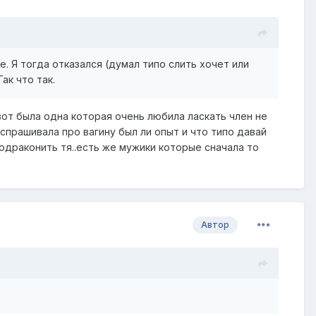
е. Я тогда отказался (думал типо слить хочет или
ак что так.
вот была одна которая очень любила ласкать член не
 спрашивала про вагину был ли опыт и что типо давай
подраконить тя..есть же мужики которые сначала то
Автор