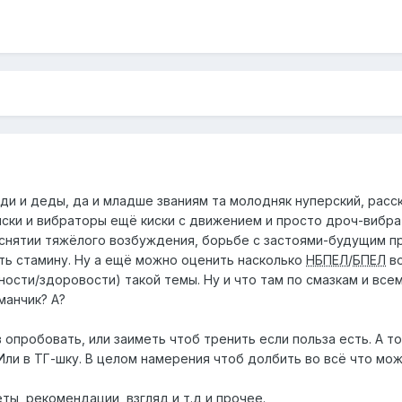
ди и деды, да и младше званиям та молодняк нуперский, расс
киски и вибраторы ещё киски с движением и просто дроч-вибр
 снятии тяжёлого возбуждения, борьбе с застоями-будущим п
ать стамину. Ну а ещё можно оценить насколько
НБПЕЛ
/
БПЕЛ
во
ности/здоровости) такой темы. Ну и что там по смазкам и все
манчик? А?
в опробовать, или заиметь чтоб тренить если польза есть. А т
Или в ТГ-шку. В целом намерения чтоб долбить во всё что мо
ты, рекомендации, взгляд и т.д и прочее.