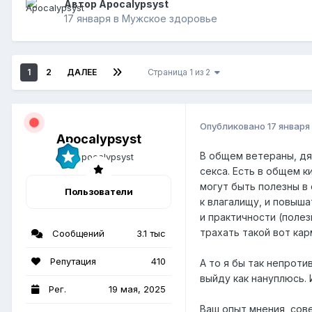
Автор Apocalypsyst
17 января
в
Мужское здоровье
1
2
ДАЛЕЕ
Страница 1 из 2
Опубликовано
17 января
Apocalypsyst
В общем ветераны, дя
секса. Есть в общем 
могут быть полезны в
Пользователи
к влагалищу, и повыш
и практичности (полез
трахать такой вот кар
Сообщений
3.1 тыс
Репутация
410
А то я бы так непроти
выйду как нануплюсь. 
Рег.
19 мая, 2025
Ваш опыт мнения, сове