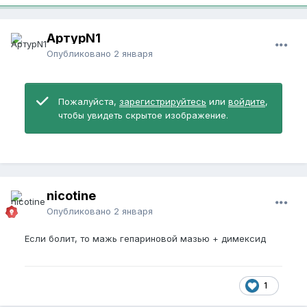
АртурN1
Опубликовано
2 января
Пожалуйста,
зарегистрируйтесь
или
войдите
,
чтобы увидеть скрытое изображение.
nicotine
Опубликовано
2 января
Если болит, то мажь гепариновой мазью + димексид
1