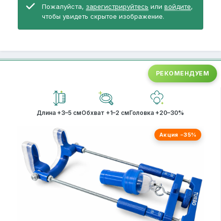
Пожалуйста,
зарегистрируйтесь
или
войдите
,
чтобы увидеть скрытое изображение.
РЕКОМЕНДУЕМ
Длина +3–5 см
Обхват +1–2 см
Головка +20–30%
Акция −35%