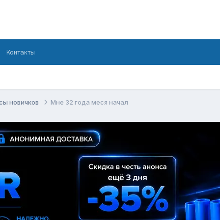
Контакты
сы новичков
Мне 32 года меся начал