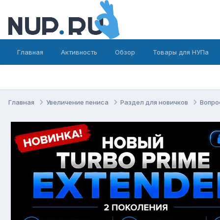
Главная
Активность
Обзор
Товары для НУПа
Главная
Увеличение пениса
Раздел для новичков
Вопро