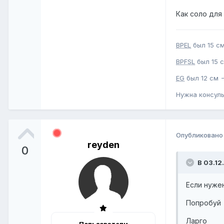
Как соло для
BPEL
был 15 см
BPFSL
был 15 с
EG
был 12 см -
Нужна консул
Опубликован
reyden
0
В 03.12
Если нуже
Попробуй
Ларго
Пользователи