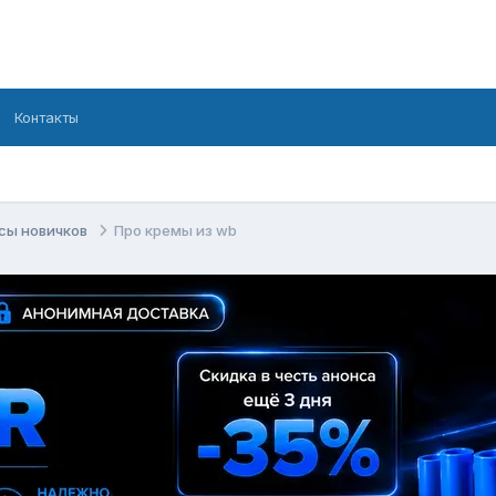
Контакты
сы новичков
Про кремы из wb