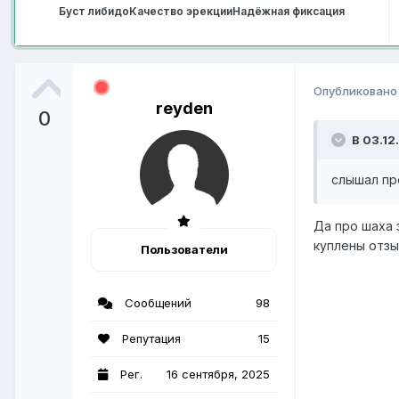
Буст либидо
Качество эрекции
Надёжная фиксация
Опубликован
reyden
0
В 03.12
слышал пр
Да про шаха 
куплены отзы
Пользователи
Сообщений
98
Репутация
15
Рег.
16 сентября, 2025