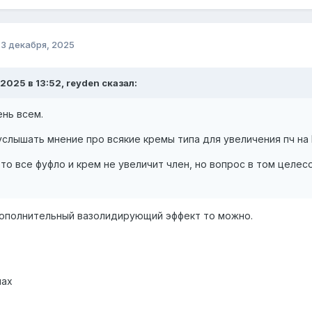
о
3 декабря, 2025
.2025 в 13:52, reyden сказал:
нь всем.
услышать мнение про всякие кремы типа для увеличения пч на 
то все фуфло и крем не увеличит член, но вопрос в том целес
дополнительный вазолидирующий эффект то можно.
шах