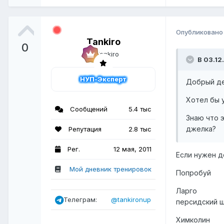
Опубликован
Tankiro
0
В 03.12
НУП-Эксперт
Добрый де
Хотел бы 
Сообщений
5.4 тыс
Знаю что э
джелка?
Репутация
2.8 тыс
Рег.
12 мая, 2011
Если нужен 
Мой дневник тренировок
Попробуй
Ларго
Телеграм:
@tankironup
персидский 
Химколин