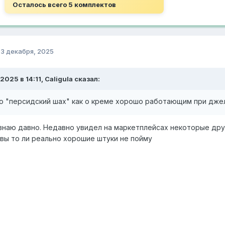
Осталось всего 5 комплектов
о
3 декабря, 2025
.2025 в 14:11, Caligula сказал:
о "персидский шах" как о креме хорошо работающим при джел
знаю давно. Недавно увидел на маркетплейсах некоторые друг
вы то ли реально хорошие штуки не пойму