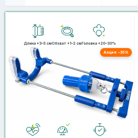
Длина +3–5 см
Обхват +1–2 см
Головка +20–30%
Акция −35%