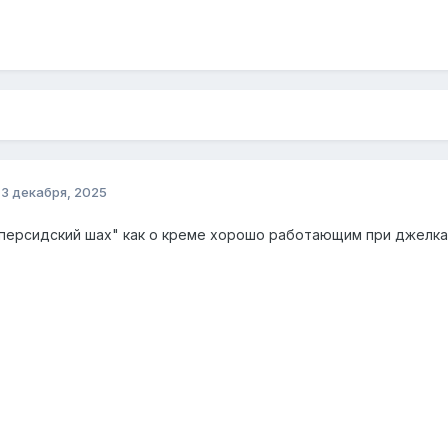
о
3 декабря, 2025
персидский шах" как о креме хорошо работающим при джелках