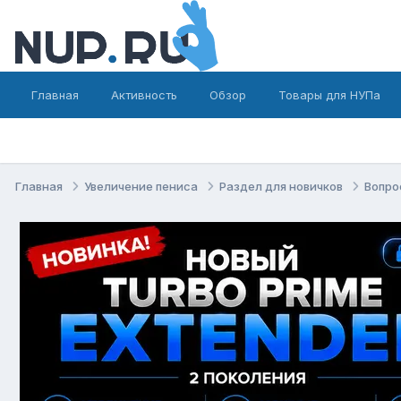
Главная
Активность
Обзор
Товары для НУПа
Главная
Увеличение пениса
Раздел для новичков
Вопро