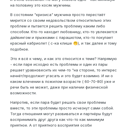
на половину это косяк мужчины.
В состоянии "кризиса" мужчина просто перестаёт
мирится со своим недовольством относительно этих
проблем и пытается решить проблему каким либо
способом. Кто-то находит любовницу, кто-то увлекается
дайвингом и прыжками с парашютом, кто-то покупает
красный кабриолет ( с-ка клише
), и так далее и тому
🤭
подобное.
Это я всё к чему, и как это относится к теме? Напрямую
- если паре исходно есть проблемы и один из пары
решает уравновесить их чем-то "на стороне, то интерес
начнёт/продолжит угасать и это будет взаимно. И ни о
каком влечении в пожилом возрасте ( 60-70-80) уже и
речи быть не может, даже при наличии физической
возможности.
Напротив, если пара будет решать свои проблемы
вместе, то эти проблемы просто исчезнут сами собой.
Тогда отношения могут развиваться и партнёры будут
воспринимать друг друга как что-то как минимум
приятное. А от приятного восприятия особи