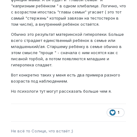
"капризным ребёнком " в одном хлибалице. Логично, что
с возрастом ипостась "главы семьи" угасает ( это тот
самый "стержень" который завязан на тестостерон в
том числе), а внутренний ребёнок остаётся.
Обычно это результат материнской гиперопеки. Больше
всего страдает единственный ребёнок в семье или
младшенький/ая. Старшему ребёнку в семье обычно в
этом смысле "проще " - сначала с ним носятся как с
писаной торбой, а потом появляются младшие и
гиперопека спадает.
Вот конкретно таких у меня есть два примера разного
возраста под наблюдением.
Но психологи тут могут рассказать больше чем я.
1
Не всё то Солнце, что встаёт ;)