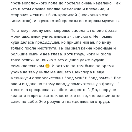
противоположного пола до постели очень недалеко. Так
что в этом случае вполне возможно и влечение, и
старания женщины быть красивой ( насколько это
возможно), и оценка этой красоты со стороны мужчины.
По этому поводу мне накрепко засела в голове фраза
моей школьной учительницы английского. Не помню
куда делась предыдущая, но пришла новая, по виду
только после института. Ты бы знал какие красивые и
большие были у неё глаза. Хотя грудь, ноги и жопа
тоже отличные, лично я это оценил даже будучи
семиклассником
. И вот что-то там было во время
🤭
урока на тему ВильЯма нашего Шекспира и ещё
мелькнули словосочетания "олд мэн" и "олд вумэн". Вот
она и выдала по этому поводу замечательную фразу - "
женщина прекрасна в любом возрасте ". Да, спору нет -
красота и привлекательность это не то, что развивается
само по себе. Это результат каждодневного труда.