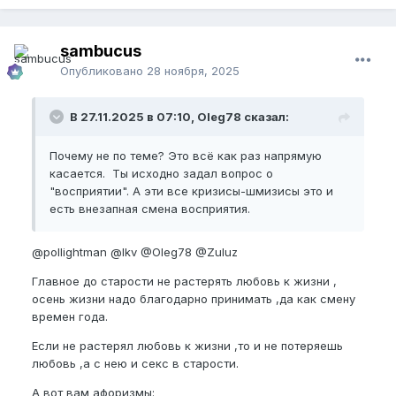
sambucus
Опубликовано
28 ноября, 2025
В 27.11.2025 в 07:10, Oleg78 сказал:
Почему не по теме? Это всё как раз напрямую
касается. Ты исходно задал вопрос о
"восприятии". А эти все кризисы-шмизисы это и
есть внезапная смена восприятия.
@pollightman
@lkv
@Oleg78
@Zuluz
Главное до старости не растерять любовь к жизни ,
осень жизни надо благодарно принимать ,да как смену
времен года.
Если не растерял любовь к жизни ,то и не потеряешь
любовь ,а с нею и секс в старости.
А вот вам афоризмы: