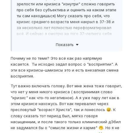
зрелости или кризиса "изнутри" сложно говорить
про себя без субъектива и оценить на каком этапе
ты сам находишься) Могу сказать про себя, что
кризис среднего возраста меня накрыл в 37-38 и
за несколько лет полностью переформатировал
всё. И сейчас я смотрю на того 37-летнего себя
точно как на незрелого
😁
Показать
Почему не по теме? Это всё как раз напрямую
касается. Ты исходно задал вопрос о "восприятии". А
эти все кризисы-шмизисы это и есть внезапная смена
восприятия.
Тут важно включать голову. Вот мне жена тоже говорит,
что нет у меня никого кризиса ( воспринимая слово
"кризис" как что-то негативное). А я уже пару лет как в
этом кризисе нахожусь. Вот как перевалил через
пресловутый "возраст Христа", так и понеслось
. К
😅
слову сказать тот период был, мягко говоря
насыщенным, и после такого только клинический дЭбил
не задумался бы о "смысле жизни и карме"
. Но я не
🤭