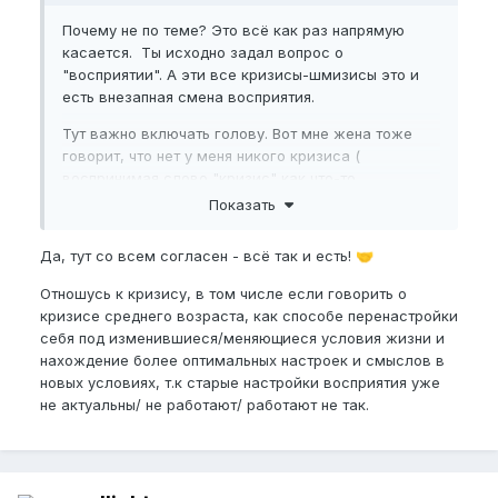
Почему не по теме? Это всё как раз напрямую
касается. Ты исходно задал вопрос о
"восприятии". А эти все кризисы-шмизисы это и
есть внезапная смена восприятия.
Тут важно включать голову. Вот мне жена тоже
говорит, что нет у меня никого кризиса (
воспринимая слово "кризис" как что-то
негативное). А я уже пару лет как в этом кризисе
Показать
нахожусь. Вот как перевалил через пресловутый
"возраст Христа", так и понеслось
. К слову
😅
Да, тут со всем согласен - всё так и есть!
🤝
сказать тот период был, мягко говоря
насыщенным, и после такого только клинический
Отношусь к кризису, в том числе если говорить о
дЭбил не задумался бы о "смысле жизни и карме"
кризисе среднего возраста, как способе перенастройки
. Но я не воспринимаю кризис как что-то
🤭
себя под изменившиеся/меняющиеся условия жизни и
негативное. Меня учили так - "кризис - пора
нахождение более оптимальных настроек и смыслов в
возможностей" и это так. Так что да, просто
новых условиях, т.к старые настройки восприятия уже
реализуем желание "изменить свою жизнь к
не актуальны/ не работают/ работают не так.
лучшему", поскольку опыт и средства уже есть.
Теперь мы, по крайней мере, немного понимаем
"язык друг-друга".