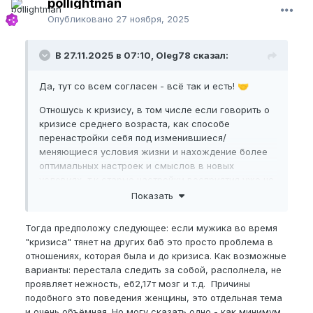
pollightman
Опубликовано
27 ноября, 2025
В 27.11.2025 в 07:10, Oleg78 сказал:
Да, тут со всем согласен - всё так и есть!
🤝
Отношусь к кризису, в том числе если говорить о
кризисе среднего возраста, как способе
перенастройки себя под изменившиеся/
меняющиеся условия жизни и нахождение более
оптимальных настроек и смыслов в новых
условиях, т.к старые настройки восприятия уже не
актуальны/ не работают/ работают не так.
Показать
Тогда предположу следующее: если мужика во время
"кризиса" тянет на других баб это просто проблема в
отношениях, которая была и до кризиса. Как возможные
варианты: перестала следить за собой, располнела, не
проявляет нежность, еб2,17т мозг и т.д. Причины
подобного это поведения женщины, это отдельная тема
и очень объёмная. Но могу сказать одно - как минимум