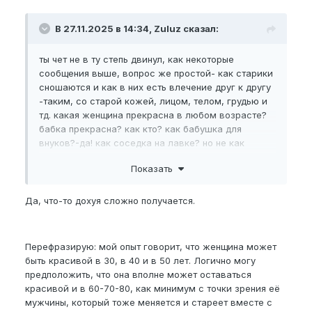
В 27.11.2025 в 14:34, Zuluz сказал:
ты чет не в ту степь двинул, как некоторые
сообщения выше, вопрос же простой- как старики
сношаются и как в них есть влечение друг к другу
-таким, со старой кожей, лицом, телом, грудью и
тд. какая женщина прекрасна в любом возрасте?
бабка прекрасна? как кто? как бабушка для
внуков?-да! как соседка на лавке? но не как
женщина, эт феминизм от бабы к бебе-
Показать
солидарность и запаска чтобы так о ней считали
когда состарится вот ее "мудрость" ,ведь тебе
тому 7ми класснику не нравились учителя
Да, что-то дохуя сложно получается.
бабки(прекрасные женщины в возрасте)?
Вся эта философия работает только о супругах(по
Перефразирую: мой опыт говорит, что женщина может
памяти) и давно трансформировалась из
быть красивой в 30, в 40 и в 50 лет. Логично могу
сексуального влечения в уважение, заботу,
предположить, что она вполне может оставаться
дружбу и тд...если за ручку гуляют и по сей день.
красивой и в 60-70-80, как минимум с точки зрения её
мужчины, который тоже меняется и стареет вместе с