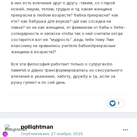
в них есть влечение друг к другу -таким, со старой
кожей, лицом, телом, грудью и тд. какая женщина
прекрасна в любом возрасте? бабка прекрасна? как
кто? как бабушка для внуков?-да! как соседка на
лавке? но не как женщина, эт феминизм от бабы к бебе-
солидарность и запаска чтобы так о ней считали когда
состарится вот ее "мудрость" ,ведь тебе тому 7ми
класснику не нравились учителя бабки(прекрасные
женщины в возрасте)?
Вся эта философия работает только о супругах(по
памяти) и давно трансформировалась из сексуального
влечения в уважение, заботу, дружбу и тд...если за
ручку гуляют и по сей день.
1
pollightman
Опубликовано
27 ноября, 2025