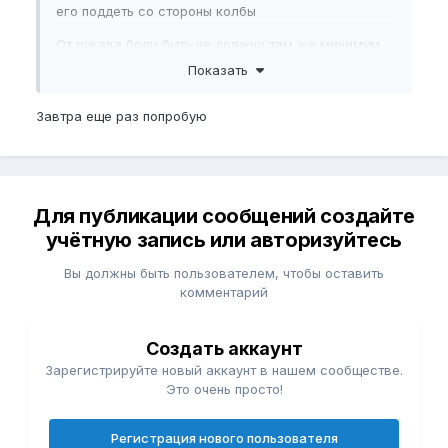
его поддеть со стороны колбы
От рукава боли быть не должно там же минимум
сжатия, может ты маленький рукав надеваешь?
Показать
Завтра еще раз попробую
Для публикации сообщений создайте
учётную запись или авторизуйтесь
Вы должны быть пользователем, чтобы оставить
комментарий
Создать аккаунт
Зарегистрируйте новый аккаунт в нашем сообществе.
Это очень просто!
Регистрация нового пользователя