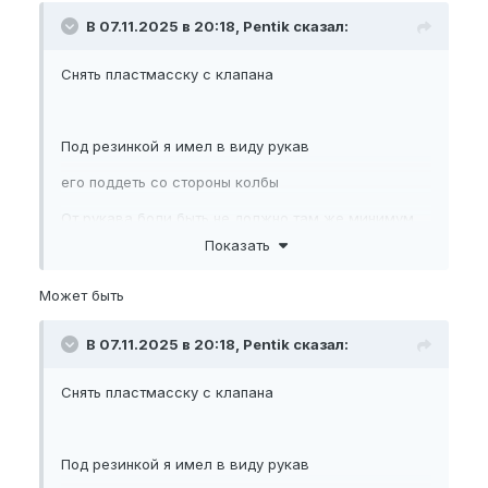
В 07.11.2025 в 20:18, Pentik сказал:
Снять пластмасску с клапана
Под резинкой я имел в виду рукав
его поддеть со стороны колбы
От рукава боли быть не должно там же минимум
сжатия, может ты маленький рукав надеваешь?
Показать
Может быть
В 07.11.2025 в 20:18, Pentik сказал:
Снять пластмасску с клапана
Под резинкой я имел в виду рукав