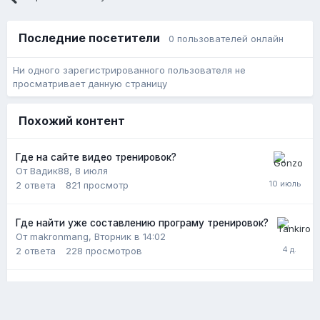
Последние посетители
0 пользователей онлайн
Ни одного зарегистрированного пользователя не
просматривает данную страницу
Похожий контент
Где на сайте видео тренировок?
От Вадик88,
8 июля
2
ответа
821
просмотр
Где найти уже составлению програму тренировок?
От makronmang,
Вторник в 14:02
2
ответа
228
просмотров
Где найти уже составлению програму тренировок?
От makronmang,
Вторник в 14:01
1
ответ
182
просмотра