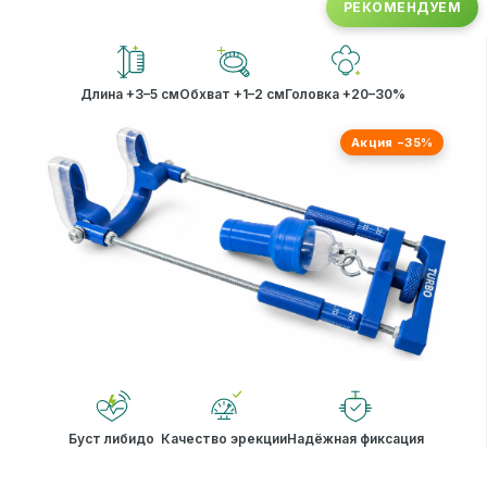
РЕКОМЕНДУЕМ
Длина +3–5 см
Обхват +1–2 см
Головка +20–30%
Акция −35%
Буст либидо
Качество эрекции
Надёжная фиксация