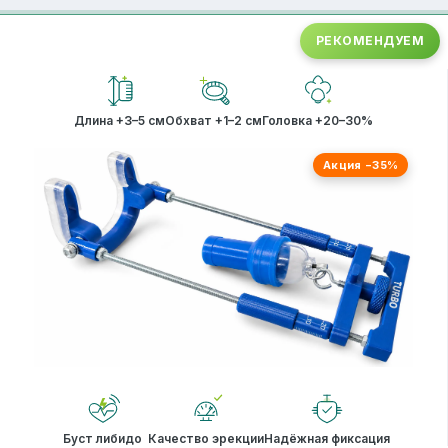
РЕКОМЕНДУЕМ
Длина +3–5 см
Обхват +1–2 см
Головка +20–30%
Акция −35%
Буст либидо
Качество эрекции
Надёжная фиксация