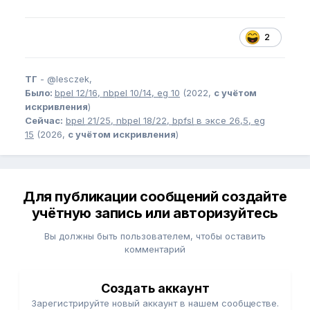
2
ТГ
-
@lesczek,
Было:
bpel
12/16,
nbpel
10/14,
eg
10
(2022,
с учётом
искривления
)
Сейчас:
bpel
21/25,
nbpel
18/22,
bpfsl
в эксе 26,5,
eg
15
(2026,
с учётом искривления
)
Для публикации сообщений создайте
учётную запись или авторизуйтесь
Вы должны быть пользователем, чтобы оставить
комментарий
Создать аккаунт
Зарегистрируйте новый аккаунт в нашем сообществе.