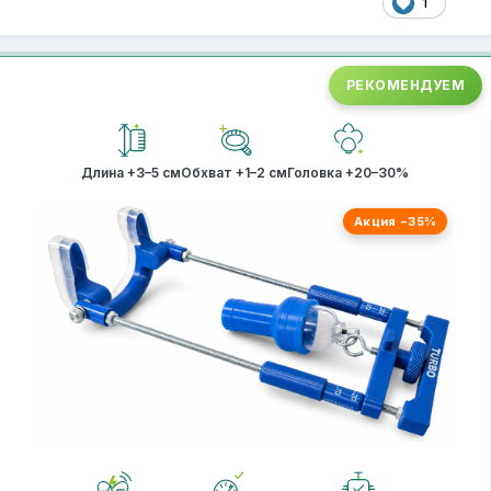
1
РЕКОМЕНДУЕМ
Длина +3–5 см
Обхват +1–2 см
Головка +20–30%
Акция −35%