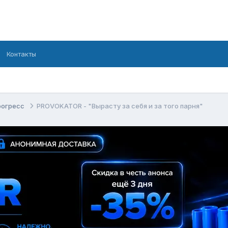
Контакты
рогресс
PROVOKATOR - "Вырасту за себя и за того парня"