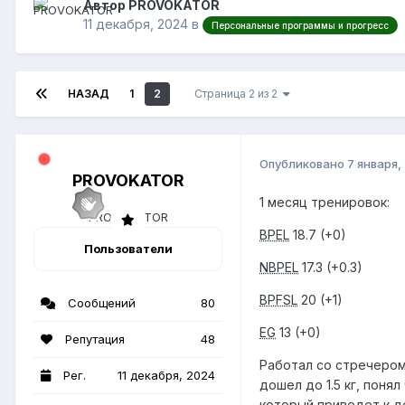
Автор PROVOKATOR
11 декабря, 2024
в
Персональные программы и прогресс
НАЗАД
1
2
Страница 2 из 2
Опубликовано
7 января,
PROVOKATOR
1 месяц тренировок:
BPEL
18.7 (+0)
Пользователи
NBPEL
17.3 (+0.3)
BPFSL
20 (+1)
Сообщений
80
EG
13 (+0)
Репутация
48
Работал со стречером,
Рег.
11 декабря, 2024
дошел до 1.5 кг, поня
который приведет к д