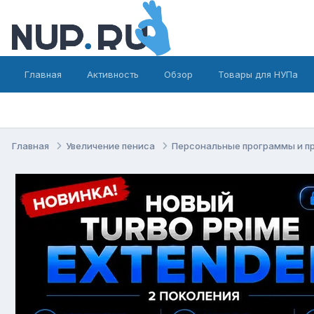
Главная
Активность
Обзор
Товары для НУПа
Главная
Увеличение пениса
Персональные программы и п