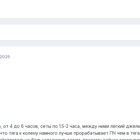
 2025
 от 4 до 6 часов, сеты по 1.5-2 часа, между ними лёгкий джелк
л что тяга к колену намного лучше прорабатывает ПЧ чем в тяга
ействительно большим результатам, поэтому сейчас заказыв