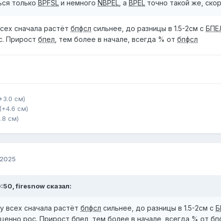
ься только
BPFSL
и немного
NBPEL
, а
BPEL
точно такой же, скор
всех сначала растёт
бпфсл
сильнее, до разницы в 1.5-2см с
БПЕ
с. Прирост
бпел
, тем более в начале, всегда % от
бпфсл
(+3.0 см)
 (+4.6 см)
0.8 см)
 2025
:50, firesnow сказал:
у всех сначала растёт
бпфсл
сильнее, до разницы в 1.5-2см с
Б
оценно рос. Прирост
бпел
, тем более в начале, всегда % от
бп