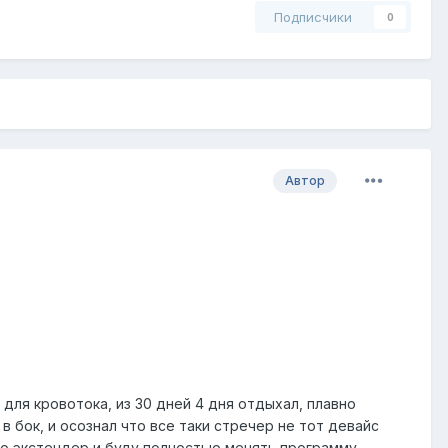
Подписчики
0
Автор
 для кровотока, из 30 дней 4 дня отдыхал, плавно
 в бок, и осознал что все таки стречер не тот девайс
аю экстендер и буду полностью менять программу