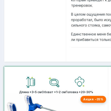
тренировок.
В целом ощущения пос
проработал, было иск
сильного стояка, сам
Единственное меня бе
ли прибавиться тольк
Длина +3–5 см
Обхват +1–2 см
Головка +20–30%
Акция −35%