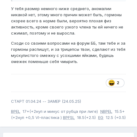
войдите
, чтобы увидеть скрытое
У тебя размер немного ниже среднего, аномалии
изображение.
никакой нет, этому много причин может быть, гормоны
скорее всего в норме были, вероятно плохая физ
активность, кроме своего узкого члена ты ей ничего не
сжимал, поэтому и не выросла.
Сходи со своими вопросами на форум ББ, там тебе и за
гормоны распишут, и за трицепсы твои, сделают из тебя
мускулистого омежку с усохшими яйками, будешь
омежек поменьше себя чмырить.
2
СТАРТ 01.04.24 -- ЗАМЕР (24.05.25)
BPEL
17+(+2нуп и минус от рубца при лиге)
NBPEL
15.5+
(+2нуп +0,5 VI-пластика )
BPFSL
18.5(+2.5)
EG
12.5 (+0.5)