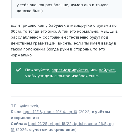
у тебя она как раз больше, думал она в тонусе
должна быть)
Если трицепс как у бабушек в маршрутке с руками по
60см, то тогда это жир. А так это нормально, мышцы в
расслабленном состоянии естественно будут под
действием гравитации висеть, если ты имел ввиду в
таком положении (когда руки в стороны), то это
нормально
Пожалуйста,
зарегистрируйтесь
или
войдите
,
чтобы увидеть скрытое изображение.
ТГ
-
@lesczek,
Было:
bpel
12/16,
nbpel
10/14,
eg
10
(2022,
с учётом
искривления
)
Сейчас:
bpel
21/25,
nbpel
18/22,
bpfsl
в эксе 26,5,
eg
15
(2026,
с учётом искривления
)