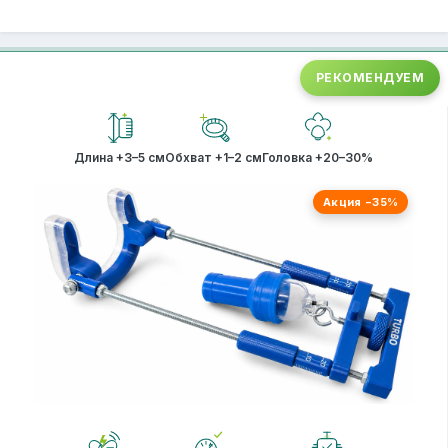
РЕКОМЕНДУЕМ
Длина +3–5 см
Обхват +1–2 см
Головка +20–30%
Акция −35%