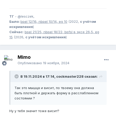
ТГ
-
@lesczek,
Было:
bpel
12/16,
nbpel
10/14,
eg
10
(2022,
с учётом
искривления
)
Сейчас:
bpel
21/25,
nbpel
18/22,
bpfsl
в эксе 26,5,
eg
15
(2026,
с учётом искривления
)
Mimo
Опубликовано
19 ноября, 2024
В 19.11.2024 в 17:14, cockmaster228 сказал:
Так это мышца и висит, по твоему она должна
быть плотной и держать форму в расслабленном
состоянии ?
Ну у тебя значит тоже висит?