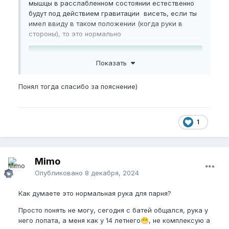
мышцы в расслабленном состоянии естественно
будут под действием гравитации висеть, если ты
имел ввиду в таком положении (когда руки в
стороны), то это нормально
Пожалуйста,
зарегистрируйтесь
или
Показать
войдите
, чтобы увидеть скрытое
изображение.
Понял тогда спасибо за пояснение)
1
Mimo
Опубликовано
8 декабря, 2024
Как думаете это нормальная рука для парня?
Просто понять не могу, сегодня с батей общался, рука у
него лопата, а меня как у 14 летнего
, не комплексую а
😁