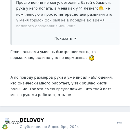
Просто понять не могу, сегодня с батей общался,
рука у него лопата, а меня как у 14 летнего
, не
😁
комплексую а просто интересно для развития это
у меня гормон фон был не в порядке во время
полового созревания или как?
Показать
Пожалуйста,
зарегистрируйтесь
или
войдите
, чтобы увидеть скрытое
Если пальцами умеешь быстро шевелить, то
изображение.
нормальная, если нет, то не нормальная
А по поводу размеров руки я уже писал наблюдения,
кто физически много работает, у тех обычно кисти
большие. Так что смею предположить, что твой батя
много руками работает, а ты нет
DELOVOY
Опубликовано
8 декабря, 2024