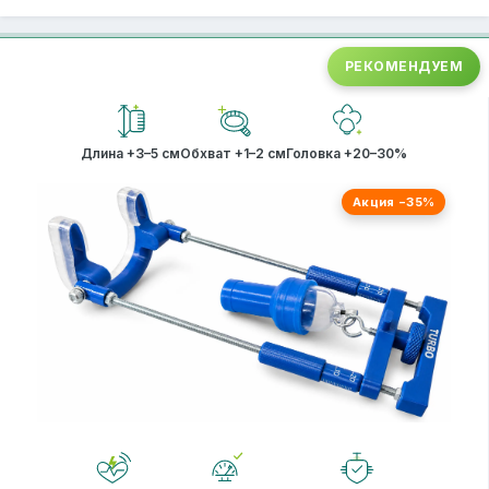
РЕКОМЕНДУЕМ
Длина +3–5 см
Обхват +1–2 см
Головка +20–30%
Акция −35%