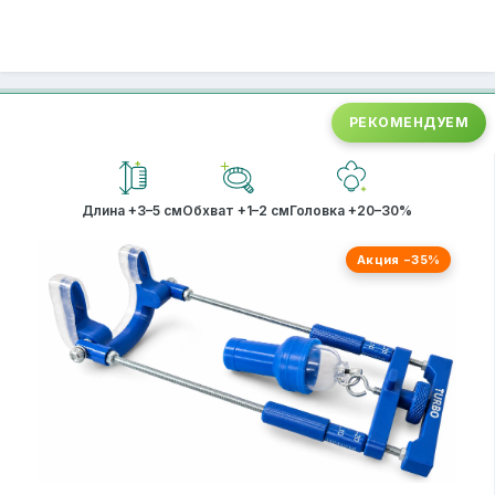
РЕКОМЕНДУЕМ
Длина +3–5 см
Обхват +1–2 см
Головка +20–30%
Акция −35%