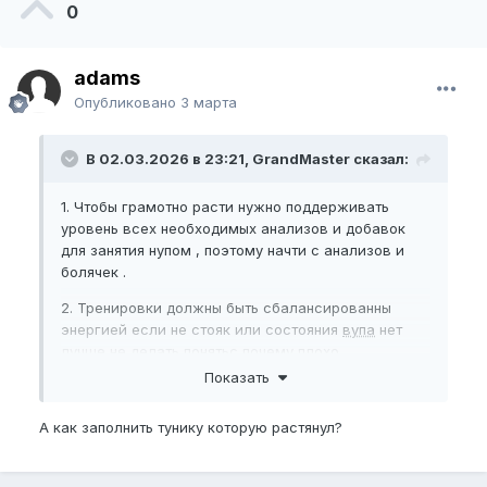
0
adams
Опубликовано
3 марта
В 02.03.2026 в 23:21, GrandMaster сказал:
1. Чтобы грамотно расти нужно поддерживать
уровень всех необходимых анализов и добавок
для занятия нупом , поэтому начти с анализов и
болячек .
2. Тренировки должны быть сбалансированны
энергией если не стояк или состояния
вупа
нет
лучше не делать понятьс почему плохо
чувствуешь
Показать
3. Изменить рацион питания больше полезных
А как заполнить тунику которую растянул?
жиров желательно ростительных и максимально
убрать токсичную газировку и сахар.