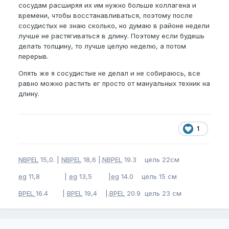
сосудам расширяя их им нужно больше коллагена и
времени, чтобы восстанавливаться, поэтому после
сосудистых не знаю сколько, но думаю в районе недели
лучше не растягиваться в длину. Поэтому если будешь
делать толщину, то лучше целую неделю, а потом
перерыв.
Опять же я сосудистые не делал и не собираюсь, все
равно можно растить ег просто от мануальных техник на
длину.
1
NBPEL
15,0. |
NBPEL
18,6 |.
NBPEL
19.3 цель 22см
eg
11,8 |
eg
13,5 |
eg
14.0 цель 15 см
BPEL
16.4 |
BPEL
19,4 |.
BPEL
20.9 цель 23 см