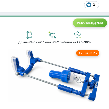
Увеличивая его в длину он так же будет расти и в
2
ширину или для неё есть особые упражнения?
РЕКОМЕНДУЕМ
Длина +3–5 см
Обхват +1–2 см
Головка +20–30%
Акция −35%