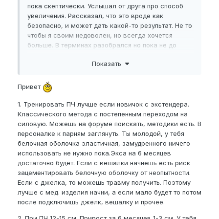
пока скептически. Услышал от друга про способ
увеличения. Рассказал, что это вроде как
безопасно, и может дать какой-то результат. Не то
чтобы я своим недоволен, но всегда хочется
больше. В терминах разобрался но пока не до
конца.
Показать
NBPEL
13.3. в других параметрах смысла не вижу.
Вторая половинка всем довольна да и делаю я это
Привет
для своего эго. Не сочтите за грубость. Я понимаю
что это может задеть кого-то (наверное), всегда
1. Тренировать ПЧ лучше если новичок с экстендера.
провожу анологию со спортом, и как и в нем тут
Классического метода с постепенным переходом на
есть свои деды с битами вместо членов (хочу
силовую. Можешь на форуме поискать, методики есть. В
стать одним из вас но чуть поменьше).
персоналке к парням заглянуть. Ты молодой, у тебя
белочная оболочка эластичная, замудренного ничего
Не буду тянуть, перейду к вопросам.
использовать не нужно пока.Экса на 6 месяцев
Программы тренировок.
достаточно будет. Если с вешалки начнешь есть риск
зацементировать белочную оболочку от неопытности.
Программа тренировок должна быть комплексной,
Если с джелка, то можешь травму получить. Поэтому
или лучше отдать предпочтение самому
лучше с мед. изделия начни, а если мало будет то потом
эффективному методу, подвешиванию или
после подключишь джелк, вешалку и прочее.
джулкингу.
2. При ПЧ 12-15 см. Прирост за 6 месяцев 1-3 см. У тебя