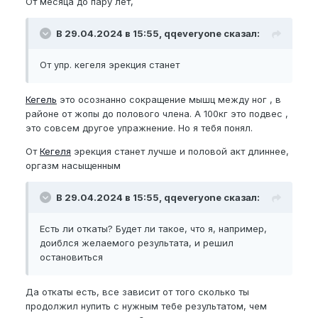
От месяца до пару лет,
В 29.04.2024 в 15:55, qqeveryone сказал:
От упр. кегеля эрекция станет
Кегель
это осознанно сокращение мышц между ног , в
районе от жопы до полового члена. А 100кг это подвес ,
это совсем другое упражнение. Но я тебя понял.
От
Кегеля
эрекция станет лучше и половой акт длиннее,
оргазм насыщенным
В 29.04.2024 в 15:55, qqeveryone сказал:
Есть ли откаты? Будет ли такое, что я, например,
доиблся желаемого результата, и решил
остановиться
Да откаты есть, все зависит от того сколько ты
продолжил нупить с нужным тебе результатом, чем