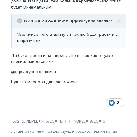
дольше тем лучше, тем больше вероятность что откат
будет минемальным
В 29.04.2024 в 15:55, qqeveryone сказал:
Увеличивая его в длину он так же будет расти и в
ширину или
Да будет расти и на ширину , но не так как от узко
специализированных
@qqeveryone
запомни
Нуп это марафон длиною в жизнь
2
15.12.15.
NBPEL
=14.5/
EG
=14.1 》》
NBPEL
=18/
EG
=16
лучше рано, чем поздно. лучше поздно, чем ни когда.