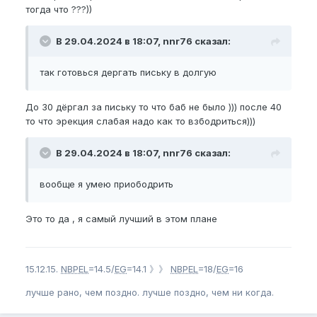
тогда что ???))
В 29.04.2024 в 18:07, nnr76 сказал:
так готовься дергать письку в долгую
До 30 дёргал за письку то что баб не было ))) после 40
то что эрекция слабая надо как то взбодриться)))
В 29.04.2024 в 18:07, nnr76 сказал:
вообще я умею приободрить
Это то да , я самый лучший в этом плане
15.12.15.
NBPEL
=14.5/
EG
=14.1 》》
NBPEL
=18/
EG
=16
лучше рано, чем поздно. лучше поздно, чем ни когда.