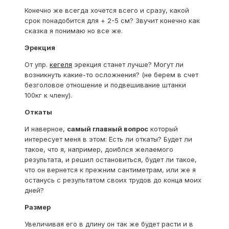
Конечно же всегда хочется всего и сразу, какой
срок понадобится для + 2-5 см? Звучит конечно как
сказка я понимаю но все же.
Эрекция
От упр.
кегеля
эрекция станет лучше? Могут ли
возникнуть какие-то осложнения? (не берем в счет
безголовое отношение и подвешивание штанки
100кг к члену).
Откаты
И наверное,
самый главный вопрос
который
интересует меня в этом: Есть ли откаты? Будет ли
такое, что я, например, доиблся желаемого
результата, и решил остановиться, будет ли такое,
что он вернется к прежним сантиметрам, или же я
останусь с результатом своих трудов до конца моих
дней?
Размер
Увеличивая его в длину он так же будет расти и в