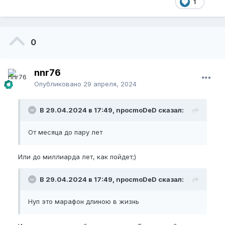
1
безголовое отношение и подвешивание штанки
100кг к члену).
Откаты
0
И наверное,
самый главный вопрос
который
интересует меня в этом: Есть ли откаты? Будет ли
такое, что я, например, доиблся желаемого
nnr76
результата, и решил остановиться, будет ли такое,
Опубликовано
29 апреля, 2024
что он вернется к прежним сантиметрам, или же я
останусь с результатом своих трудов до конца
моих дней?
В 29.04.2024 в 17:49, npocmoDeD сказал:
Размер
От месяца до пару лет
Увеличивая его в длину он так же будет расти и в
ширину или для неё есть особые упражнения?
Или до миллиарда лет, как пойдет;)
В 29.04.2024 в 17:49, npocmoDeD сказал:
Нуп это марафон длиною в жизнь