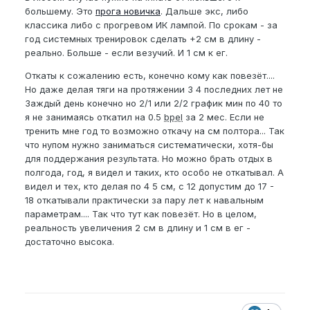
для своего эго. Не сочтите за грубость. Я понимаю
большему. Это
прога новичка
. Дальше экс, либо
что это может задеть кого-то (наверное), всегда
классика либо с прогревом ИК лампой. По срокам - за
провожу анологию со спортом, и как и в нем тут
год системных тренировок сделать +2 см в длину -
есть свои деды с битами вместо членов (хочу
реально. Больше - если везучий. И 1 см к ег.
стать одним из вас но чуть поменьше).
Откаты к сожалению есть, конечно кому как повезёт....
Не буду тянуть, перейду к вопросам.
Но даже делая тяги на протяжении 3 4 последних лет не
3аждый день конечно но 2/1 или 2/2 график мин по 40 то
Программы тренировок.
я не занимаясь откатил на 0.5
bpel
за 2 мес. Если не
Программа тренировок должна быть комплексной,
тренить мне год то возможно откачу на см полтора... Так
или лучше отдать предпочтение самому
что нупом нужно заниматься систематически, хотя-бы
эффективному методу, подвешиванию или
для поддержания результата. Но можно брать отдых в
джулкингу.
полгода, год, я видел и таких, кто особо не откатывал. А
видел и тех, кто делая по 4 5 см, с 12 допустим до 17 -
Сроки.
18 откатывали практически за пару лет к навальным
параметрам.... Так что тут как повезёт. Но в целом,
Конечно же всегда хочется всего и сразу, какой
реальность увеличения 2 см в длину и 1 см в ег -
срок понадобится для + 2-5 см? Звучит конечно
достаточно высока.
как сказка я понимаю но все же.
Эрекция
От упр. кегеля эрекция станет лучше? Могут ли
возникнуть какие-то осложнения? (не берем в счет