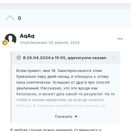
0
AqAq
Опубликовано
29 апреля, 2024
В 29.04.2024 в 15:55, qqeveryone сказал:
Всем привет, мне 18. Заинтересовался этим
буквально пару дней назад, и отношусь к этому
пока скептически. Услышал от друга про способ
увеличения. Рассказал, что это вроде как
безопасно, и может дать какой-то результат. Не то
чтобы я своим недоволен, но всегда хочется
больше. В терминах разобрался но пока не до
конца.
Показать
NBPEL
13.3. в других параметрах смысла не вижу.
Вторая половинка всем довольна да и делаю я это
В любом случае нужно начинать от меньшего к