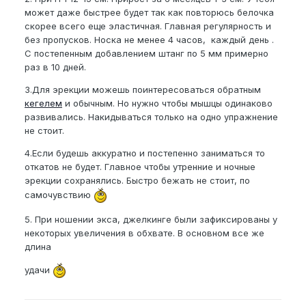
Сроки.
может даже быстрее будет так как повторюсь белочка
скорее всего еще эластичная. Главная регулярность и
Конечно же всегда хочется всего и сразу, какой
без пропусков. Носка не менее 4 часов, каждый день .
срок понадобится для + 2-5 см? Звучит конечно
С постепенным добавлением штанг по 5 мм примерно
как сказка я понимаю но все же.
раз в 10 дней.
Эрекция
3.Для эрекции можешь поинтересоваться обратным
От упр. кегеля эрекция станет лучше? Могут ли
кегелем
и обычным. Но нужно чтобы мышцы одинаково
возникнуть какие-то осложнения? (не берем в счет
развивались. Накидываться только на одно упражнение
безголовое отношение и подвешивание штанки
не стоит.
100кг к члену).
4.Если будешь аккуратно и постепенно заниматься то
Откаты
откатов не будет. Главное чтобы утренние и ночные
эрекции сохранялись. Быстро бежать не стоит, по
И наверное,
самый главный вопрос
который
самочувствию
интересует меня в этом: Есть ли откаты? Будет ли
такое, что я, например, доиблся желаемого
5. При ношении экса, джелкинге были зафиксированы у
результата, и решил остановиться, будет ли такое,
некоторых увеличения в обхвате. В основном все же
что он вернется к прежним сантиметрам, или же я
длина
останусь с результатом своих трудов до конца
моих дней?
удачи
Размер