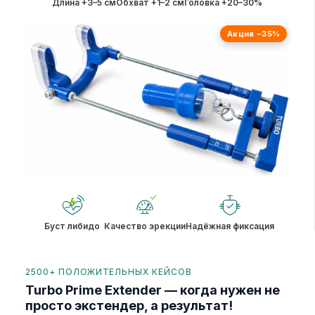
Длина +3–5 см
Обхват +1–2 см
Головка +20–30%
Акция −35%
Буст либидо
Качество эрекции
Надёжная фиксация
2500+ ПОЛОЖИТЕЛЬНЫХ КЕЙСОВ
Turbo Prime Extender — когда нужен не
просто экстендер, а результат!