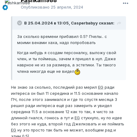
Pashkan1988
Опубликовано
25 апреля, 2024
В 25.04.2024 в 13:05, Casperbabyy сказал:
За сколько времени прибавил 0.5? Пчелы.. с
моими венами хаха, надо попробовать
Когда нибудь я создам персоналку, выложу свой
член, и ты поймешь, зачем я пришел в нуп. Даже
наврное не из за размера, а эстетики. Ты такого
члена никогда еще не видел
Не знаю за сколько, последний раз мерил
EG
ради
интереса он был 11 середина и 11.5 основание начало
ПЧ, после этого занимался и где то спустя месяца 3
решил ради интереса ещё раз замерить и увидел
середина 11.5 а основание 12 как то так, я чисто за
длинной гнался, гонюсь а тут и
EG
стукнуло, ну по идее
без этого не куда, второй год Джелковать и не поймать
EG
ну это просто так быть не может, вообщем рад и
этим 0.5)