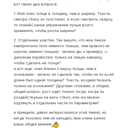
вот такие два вопроса:
1. Мой член толще в толщину, чем в ширину. Тоесть,
смотря сбоку он толстоват, а если смотреть сверху,
то тонкий( какие упражнения лучше всего
применять, чтобы росла ширина?
2. Отдельные участки. Так вышло, что мое левое
кавернозное тело немного тоньше, чем правое( не
короче, именно тоньше) - можно ди, к примеру, с-
джелком поработать только на левую каверну,
чтобы сделать ее толще?
и вот еще: член ближе к верху толще, чем в
основании - можно ли сделать так, чтобы он по всей
длине был одной толщины? Тоесть, воздействовать
только на основание? Другими словами, в общем,
общий вопрос: рост идет только тогда, когда ты
воздействуешь на весь ствол, или же можно
подтянуть и отдельные части по параметрам?
в принципе, давно интересовался этой темой, но
нигде похожих тем не находил, мне очень важно
ваше общее мнение