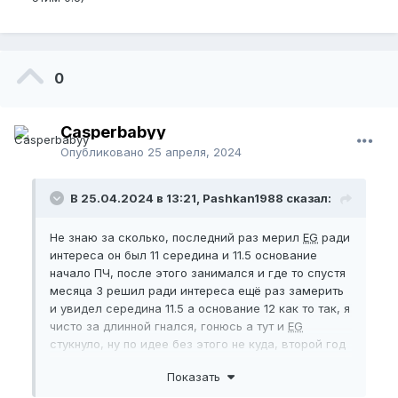
0
Casperbabyy
Опубликовано
25 апреля, 2024
В 25.04.2024 в 13:21, Pashkan1988 сказал:
Не знаю за сколько, последний раз мерил
EG
ради
интереса он был 11 середина и 11.5 основание
начало ПЧ, после этого занимался и где то спустя
месяца 3 решил ради интереса ещё раз замерить
и увидел середина 11.5 а основание 12 как то так, я
чисто за длинной гнался, гонюсь а тут и
EG
стукнуло, ну по идее без этого не куда, второй год
Джелковать и не поймать
EG
ну это просто так
Показать
быть не может, вообщем рад и этим 0.5)