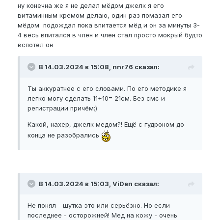
ну конечна же я не делал мёдом джелк я его
витаминным кремом делаю, один раз помазал его
мёдом подождал пока впитается мёд и он за минуты 3-
4 весь впитался в член и член стал просто мокрый будто
вспотел он
В 14.03.2024 в 15:08, nnr76 сказал:
Ты аккуратнее с его словами. По его методике я
легко могу сделать 11+10= 21см. Без смс и
регистрации причём;)
Какой, нахер, джелк медом?! Ещё с гудроном до
конца не разобрались
В 14.03.2024 в 15:03, ViDen сказал:
Не понял - шутка это или серьёзно. Но если
последнее - осторожней! Мед на кожу - очень