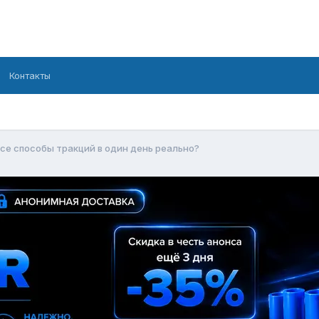
Контакты
се способы тракций в один день реально?