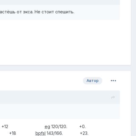
астёшь от экса. Не стоит спешить.
Автор
/136 +12
eg
120/120. +0.
134. +18
bpfsl
143/166. +23.