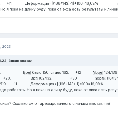
8/119. +11. Деформация=[(166÷143)-1]*100=16,08% 
Но я пока на длину буду, пока от экса есть результаты и линей
, 2023
1:23, Зохан сказал:
тало.
Bpel
было 150, стало 162. +12
Nbpel
12
6. +20.
Bpfl
102/132. +30
nbpfsl
116
108/119. +11. Деформация=[(166÷143)-1]*100=16,08
до работать. Но я пока на длину буду, пока от экса есть резу
осишь? Сколько см от эрешированного с начала выставлял?