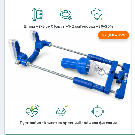
Длина +3–5 см
Обхват +1–2 см
Головка +20–30%
Акция −35%
Буст либидо
Качество эрекции
Надёжная фиксация