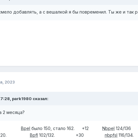
ело добавлять, а с вешалкой я бы повременил. Ты же и так р
а, 2023
7:28, park1980 сказал:
а 2 месяца?
ало.
Bpel
было 150, стало 162. +12
Nbpel
124
. +20.
Bpfl
102/132. +30
nbpfsl
116/