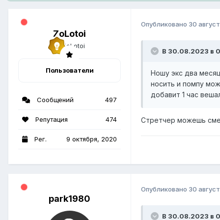
Опубликовано
30 август
ZoLotoi
В 30.08.2023 в 0
Пользователи
Ношу экс два месяц
носить и помпу мож
добавит 1 час веша
Сообщений
497
Репутация
474
Стретчер можешь смел
Рег.
9 октября, 2020
Опубликовано
30 август
park1980
В 30.08.2023 в 0