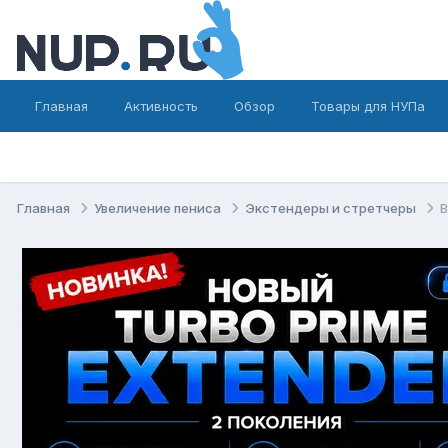
Главная
Активность
Обзор
Товары для НУПа
Главная
Увеличение пениса
Экстендеры и стретчеры
В