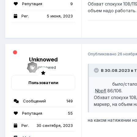
Репутация
9
Oбхват спокухи 10
объем надо работать. 
Рег.
5 июня, 2023
Опубликовано
26 ноября
Unknowed
В 30.08.2023 в 1
Пользователи
было/с
Nbpfl
86/10
Oбхват спокухи 
Сообщений
149
маркер, на объем на
Репутация
55
на каком натяжении н
Рег.
30 сентября, 2023