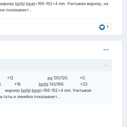
маркер
bpfsl
-
bpel
=166-162=4 mm. Учитывая маркер, на
ка показывает...
1
4/136 +12
eg
120/120. +0.
/134. +18
bpfsl
143/166. +23.
% маркер
bpfsl
-
bpel
=166-162=4 mm. Учитывая
льтаты и линейка показывает...