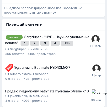
Ни одного зарегистрированного пользователя не
просматривает данную страницу
Похожий контент
SergNuper - "НУП - Научное увеличение
дневник
пениса"
1
2
3
4
18
От SergNuper,
9 июля, 2025
355
ответов
41107
просмотров
Гидропомпа Bathmate HYDROMAX7
От SuperAlexSPb,
1 февраля
0
ответов
438
просмотров
Продаю гидропомпу bathmate hydromax xtreme x40.
От javaniblack,
16 мая, 2024
3
ответа
4093
просмотра