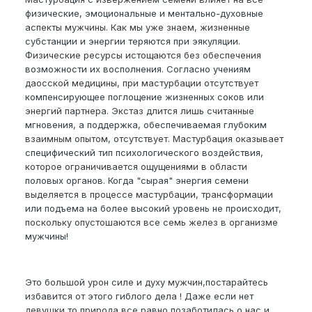
физические, эмоциональные и ментально-духовные
аспекты мужчины. Как мы уже знаем, жизненные
субстанции и энергии теряются при эякуляции.
Физические ресурсы истощаются без обеспечения
возможности их восполнения. Согласно учениям
даосской медицины, при мастурбации отсутствует
компенсирующее поглощение жизненных соков или
энергий партнера. Экстаз длится лишь считанные
мгновения, а поддержка, обеспечиваемая глубоким
взаимным опытом, отсутствует. Мастурбация оказывает
специфический тип психологического воздействия,
которое ограничивается ощущениями в области
половых органов. Когда "сырая" энергия семени
выделяется в процессе мастурбации, трансформации
или подъема на более высокий уровень не происходит,
поскольку опустошаются все семь желез в организме
мужчины!
Это большой урон силе и духу мужчин,постарайтесь
избавится от этого гиблого дела ! Даже если нет
девушки,то природа все равно позаботилась о нас и