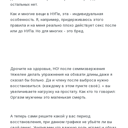
остальных нет.
Как и многие вещи в НУПе, эта - индивидуальная
особенность. Я, например, придерживаюсь этого
правила и на меня реально плохо действует секс после
или до НУПа. Но для многих - это бред.
Дрочите на здоровье, НО! после семяизвержения
тяжелее делать упражнения на обхвати длины,даже я
сказал бы больно. Да и члену после выброса нужно
восстановиться. (каждому в этом пункте своё.). + вы
увеличиваете нагрузку на простату. Как кто то говорил:
Оргазм мужчины это маленькая смерть.
А теперь сами решите какой у вас период
восстановления, при данном графике не убьёте ли вы
свой пенис. Учитываем что важную роль играет и образ