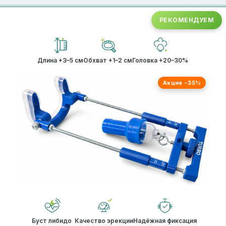
РЕКОМЕНДУЕМ
Длина +3–5 см
Обхват +1–2 см
Головка +20–30%
Акция −35%
Буст либидо
Качество эрекции
Надёжная фиксация