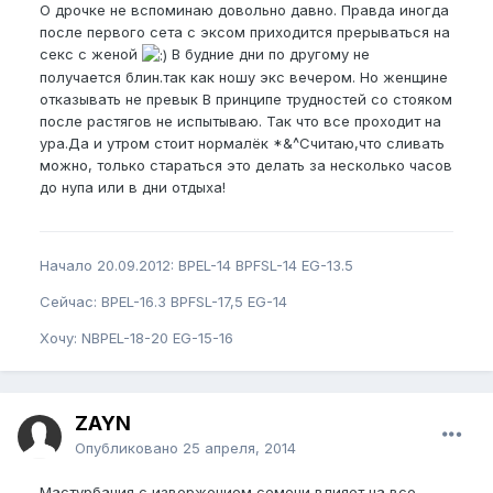
О дрочке не вспоминаю довольно давно. Правда иногда
после первого сета с эксом приходится прерываться на
секс с женой
В будние дни по другому не
получается блин.так как ношу экс вечером. Но женщине
отказывать не превык В принципе трудностей со стояком
после растягов не испытываю. Так что все проходит на
ура.Да и утром стоит нормалёк *&^Считаю,что сливать
можно, только стараться это делать за несколько часов
до нупа или в дни отдыха!
Начало 20.09.2012: BPEL-14 BPFSL-14 EG-13.5
Сейчас: BPEL-16.3 BPFSL-17,5 EG-14
Хочу: NBPEL-18-20 EG-15-16
ZAYN
Опубликовано
25 апреля, 2014
Мастурбация с извержением семени влияет на все