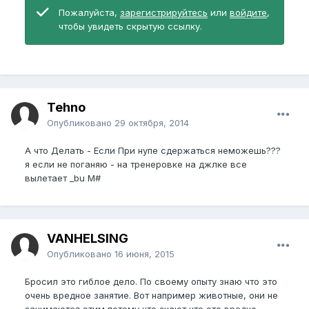
Пожалуйста,
зарегистрируйтесь
или
войдите
,
чтобы увидеть скрытую ссылку.
Tehno
Опубликовано
29 октября, 2014
А что Делать - Если При нупе сдержаться неможешь???
я если не поганяю - на тренеровке на джлке все
вылетает _bu M#
VANHELSING
Опубликовано
16 июня, 2015
Бросил это гиблое дело. По своему опыту знаю что это
очень вредное занятие. Вот например животные, они не
занимаются этим потому что знают что это вредно.