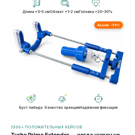
Длина +3–5 см
Обхват +1–2 см
Головка +20–30%
Акция −35%
Буст либидо
Качество эрекции
Надёжная фиксация
2500+ ПОЛОЖИТЕЛЬНЫХ КЕЙСОВ
Turbo Prime Extender — когда нужен не