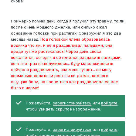
снова.
Примерно помню день когда я получил эту травму, то ли
после очень мощного джелка, или сильно сжал
основание головки при растягах! Обнаружил я это два
месяца назад.
Под головкой члена образовалась
водянка что ли, и её я раздавливал пальцами, она
вроде тут же растекалась! Через день снова
появляется, сегодня я её пытался раздавить пальцами,
но в этот раз не получилось... буду массажировать
сейчас и раздавливать, она меня пугает... не могу
нормально делать ни растяги ни джелк, немного
ощущаю боли, но после того как раздавливал её все
было в норме!
Пожалуйста,
зарегистрируйтесь
или
войдите
,
чтобы увидеть скрытое изображение.
Пожалуйста,
зарегистрируйтесь
или
войдите
,
чтобы увидеть скрытое изображение.