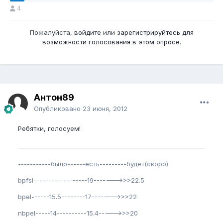
4
Пожалуйста,
войдите
или
зарегистрируйтесь
для
возможности голосования в этом опросе.
Антон89
Опубликовано
23 июня, 2012
Ребятки, голосуем!
-----------было------есть---------будет(скоро)
bpfsl------------------19------->>>22.5
bpel------15.5--------17------->>>22
nbpel-----14----------15.4----->>>20