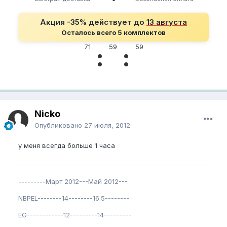
Акция -35% действует до
13 августа
Осталось всего 5 комплектов
71
59
59
Nicko
Опубликовано
27 июля, 2012
у меня всегда больше 1 часа
---------Март 2012---Май 2012---
NBPEL--------14--------16.5--------
EG------------12---------14---------