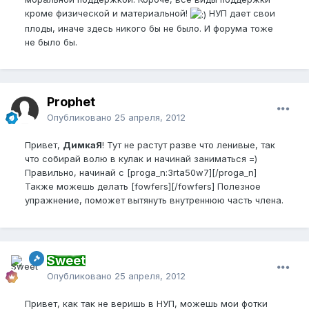
кроме физической и материальной!
НУП дает свои
плоды, иначе здесь никого бы не было. И форума тоже
не было бы.
Prophet
Опубликовано
25 апреля, 2012
Привет,
ДимкаЯ
! Тут не растут разве что ленивые, так
что собирай волю в кулак и начинай заниматься =)
Правильно, начинай с [proga_n:3rta50w7][/proga_n]
Также можешь делать [fowfers][/fowfers] Полезное
упражнение, поможет вытянуть внутреннюю часть члена.
Sweet
Опубликовано
25 апреля, 2012
Привет, как так не веришь в НУП, можешь мои фотки