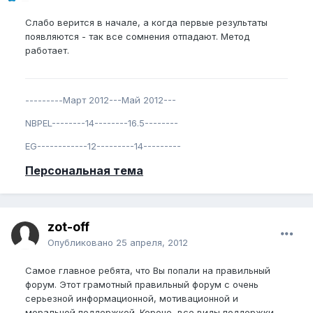
Слабо верится в начале, а когда первые результаты
появляются - так все сомнения отпадают. Метод
работает.
---------Март 2012---Май 2012---
NBPEL--------14--------16.5--------
EG------------12---------14---------
Персональная тема
zot-off
Опубликовано
25 апреля, 2012
Самое главное ребята, что Вы попали на правильный
форум. Этот грамотный правильный форум с очень
серьезной информационной, мотивационной и
моральной поддержкой. Короче, все виды поддержки