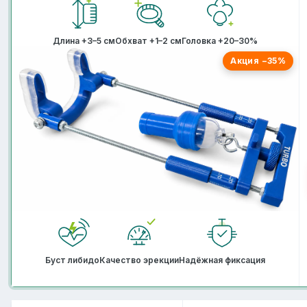
Длина +3–5 см
Обхват +1–2 см
Головка +20–30%
Акция −35%
Буст либидо
Качество эрекции
Надёжная фиксация