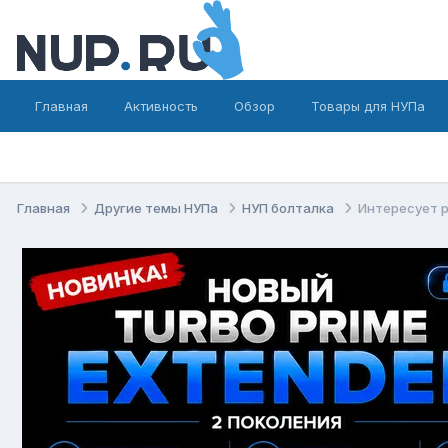
Главная
Активность
Обзор
Товары для НУПа
Главная
Другие темы НУПа
НУП болталка
Интересует р