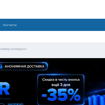
Контакты
азмер на видосе