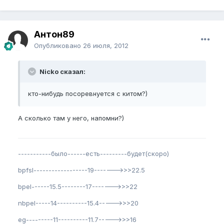
Антон89
Опубликовано
26 июля, 2012
Nicko сказал:
кто-нибудь посоревнуется с китом?)
А сколько там у него, напомни?)
-----------было------есть---------будет(скоро)
bpfsl------------------19------->>>22.5
bpel------15.5--------17------->>>22
nbpel-----14----------15.4----->>>20
eg---------11----------11.7----->>>16