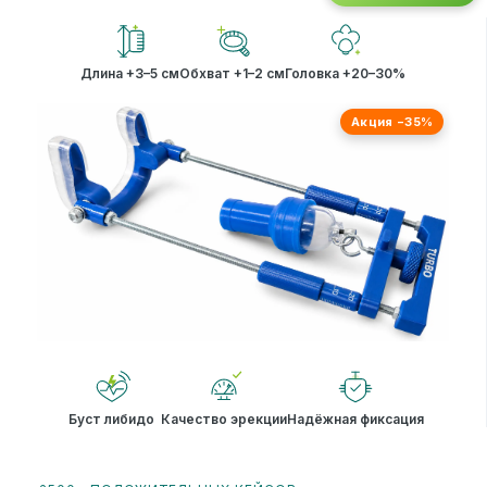
Длина +3–5 см
Обхват +1–2 см
Головка +20–30%
Акция −35%
Буст либидо
Качество эрекции
Надёжная фиксация