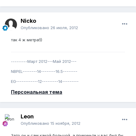
Nicko
Опубликовано
26 июля, 2012
так 4 ж метра!))
---------Март 2012---Май 2012---
NBPEL--------14--------16.5--------
EG------------12---------14---------
Персональная тема
Leon
Опубликовано
15 ноября, 2012
Зато он и сам какой большой, а прикиньте у вас был бы