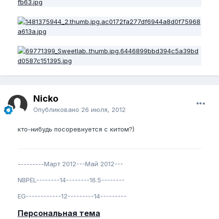
Nicko
Опубликовано
26 июля, 2012
кто-нибудь посоревнуется с китом?)
---------Март 2012---Май 2012---
NBPEL--------14--------16.5--------
EG------------12---------14---------
Персональная тема