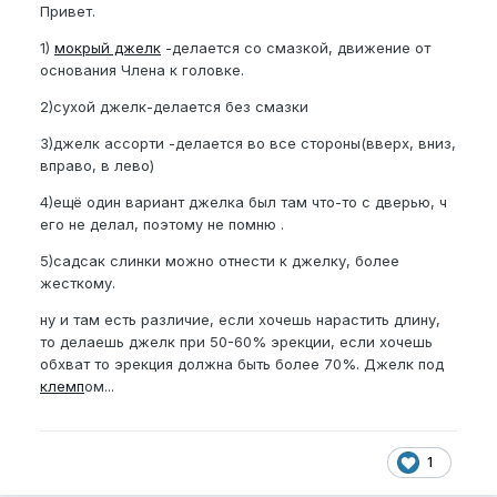
Привет.
1)
мокрый джелк
-делается со смазкой, движение от
основания Члена к головке.
2)сухой джелк-делается без смазки
3)джелк ассорти -делается во все стороны(вверх, вниз,
вправо, в лево)
4)ещё один вариант джелка был там что-то с дверью, ч
его не делал, поэтому не помню .
5)садсак слинки можно отнести к джелку, более
жесткому.
ну и там есть различие, если хочешь нарастить длину,
то делаешь джелк при 50-60% эрекции, если хочешь
обхват то эрекция должна быть более 70%. Джелк под
клемп
ом...
1