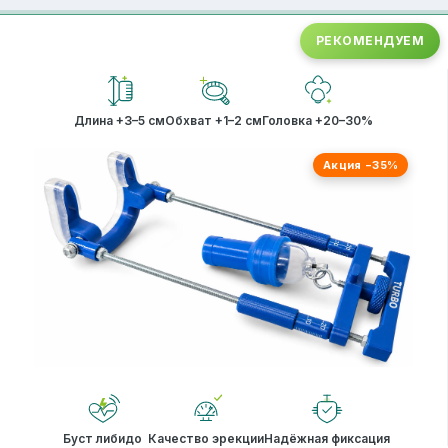
РЕКОМЕНДУЕМ
Длина +3–5 см
Обхват +1–2 см
Головка +20–30%
Акция −35%
Буст либидо
Качество эрекции
Надёжная фиксация