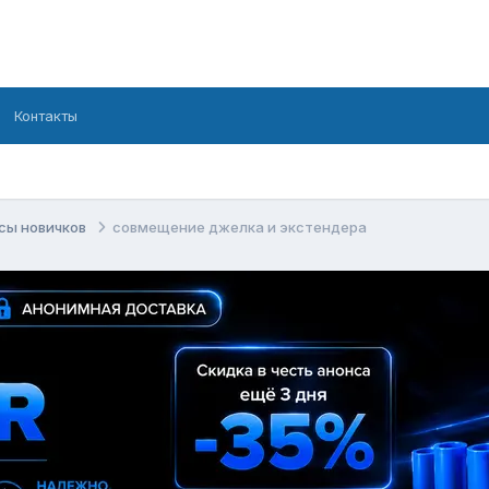
Контакты
сы новичков
совмещение джелка и экстендера