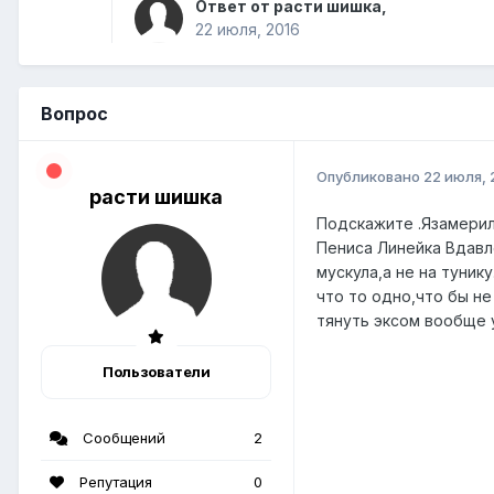
Ответ от расти шишка,
22 июля, 2016
Вопрос
Опубликовано
22 июля, 
расти шишка
Подскажите .Язамерил
Пениса Линейка Вдавле
мускула,а не на туник
что то одно,что бы не
тянуть эксом вообще 
Пользователи
Сообщений
2
Репутация
0