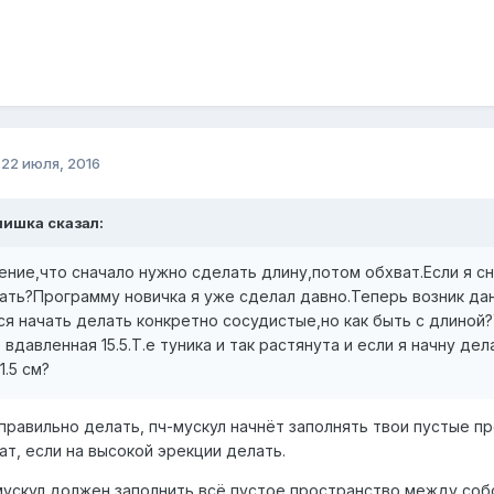
о
22 июля, 2016
ишка сказал:
ение,что сначало нужно сделать длину,потом обхват.Если я с
ать?Программу новичка я уже сделал давно.Теперь возник данн
ся начать делать конкретно сосудистые,но как быть с длиной?
 вдавленная 15.5.Т.е туника и так растянута и если я начну д
1.5 см?
правильно делать, пч-мускул начнёт заполнять твои пустые п
ват, если на высокой эрекции делать.
мускул должен заполнить всё пустое пространство между собой