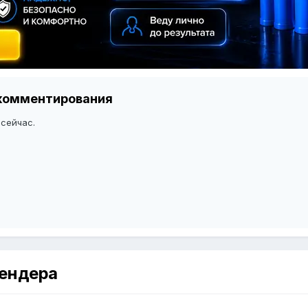
я комментирования
 сейчас.
тендера