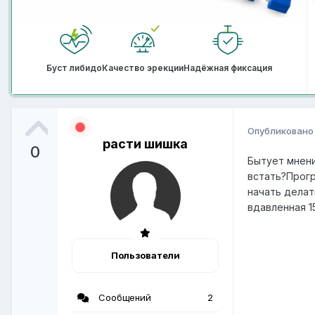
Буст либидо
Качество эрекции
Надёжная фиксация
Опубликован
расти шишка
0
Бытует мнени
встать?Прогр
начать делат
вдавленная 15
Пользователи
Сообщений
2