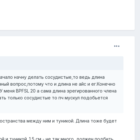
начало начну делать сосудистые,то ведь длина
ый вопрос,потому что и длина не айс и ег.Конечно
У меня BPFSL 20 а сама длина эрегированного члена
елать только сосудистые то пч мускул подобьется
ространства между ним и туникой. Длина тоже будет
 и туникой. 1,5 см - не так много, должен подбить