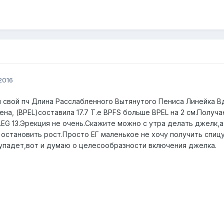
2016
 свой пч Длина Расслабленного Вытянутого Пениса Линейка Вд
на, (BPEL)составила 17.7 Т.е BPFS больше BPEL на 2 см.Получ
у.EG 13.Эрекция не очень.Скажите можно с утра делать джелк,
 остановить рост.Просто ЕГ маленькое не хочу получить спицу,
упадет,вот и думаю о целесообразности включения джелка.