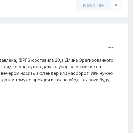
Подписчики
0
авлена, (BPFS)составила 20,а Длина Эрегированного
ается,что мне нужно делать упор на развитие пч
а вечером носить экстендер или наоборот. Или нужно
да и к томуже эрекция и так не айс,а так пока буду