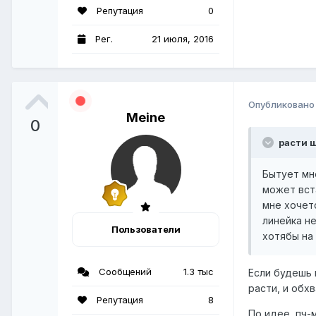
Репутация
0
Рег.
21 июля, 2016
Опубликован
Meine
0
расти ш
Бытует мн
может вст
мне хочет
линейка не
Пользователи
хотябы на 
Сообщений
1.3 тыс
Если будешь 
расти, и обх
Репутация
8
По идее, пч-