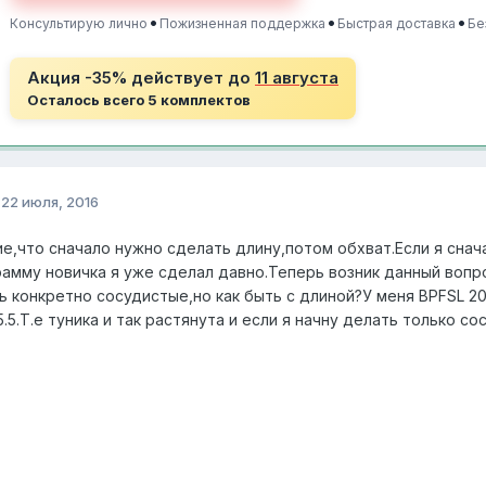
•
•
•
Консультирую лично
Пожизненная поддержка
Быстрая доставка
Бе
Акция -35% действует до
11 августа
Осталось всего 5 комплектов
о
22 июля, 2016
е,что сначало нужно сделать длину,потом обхват.Если я сна
амму новичка я уже сделал давно.Теперь возник данный вопро
ь конкретно сосудистые,но как быть с длиной?У меня BPFSL 20
.5.Т.е туника и так растянута и если я начну делать только с