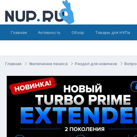
Главная
Активность
Обзор
Товары для НУПа
Главная
Увеличение пениса
Раздел для новичков
Вопро