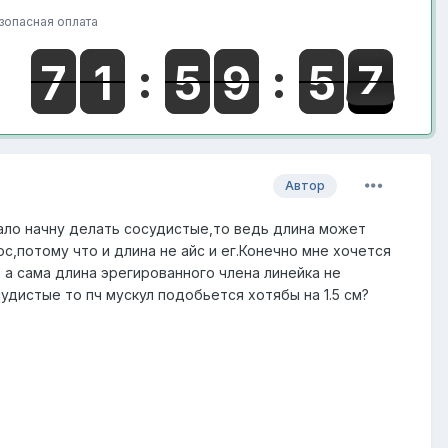
зопасная оплата
Автор
чало начну делать сосудистые,то ведь длина может
с,потому что и длина не айс и ег.Конечно мне хочется
 а сама длина эрегированного члена линейка не
осудистые то пч мускул подобьется хотябы на 1.5 см?