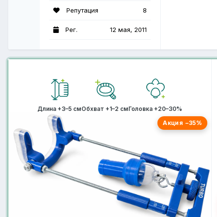
Репутация
8
Рег.
12 мая, 2011
Длина +3–5 см
Обхват +1–2 см
Головка +20–30%
Акция −35%