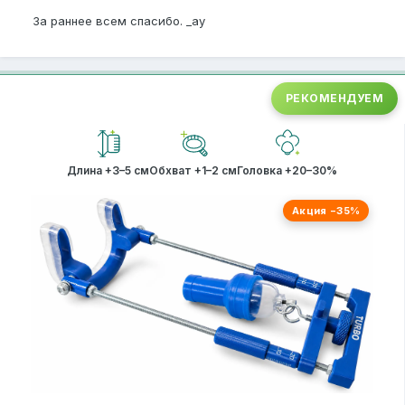
За раннее всем спасибо. _ay
РЕКОМЕНДУЕМ
Длина +3–5 см
Обхват +1–2 см
Головка +20–30%
Акция −35%