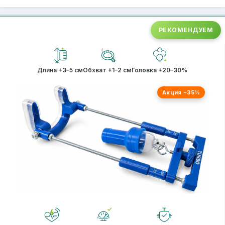
РЕКОМЕНДУЕМ
Длина +3–5 см
Обхват +1–2 см
Головка +20–30%
Акция −35%