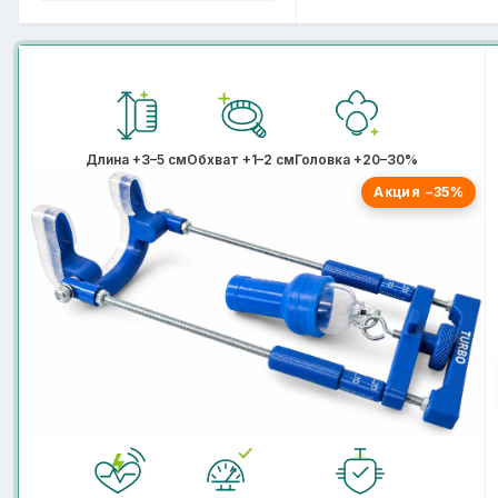
Длина +3–5 см
Обхват +1–2 см
Головка +20–30%
Акция −35%