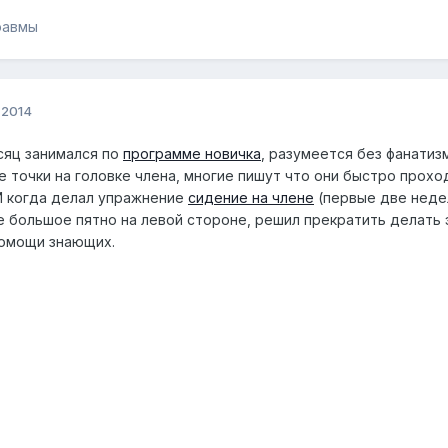
равмы
 2014
сяц занимался по
программе новичка
, разумеется без фанатизм
 точки на головке члена, многие пишут что они быстро прохо
 И когда делал упражнение
сидение на члене
(первые две недел
не большое пятно на левой стороне, решил прекратить делать 
помощи знающих.