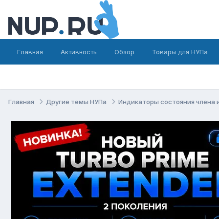
Главная
Активность
Обзор
Товары для НУПа
Главная
Другие темы НУПа
Индикаторы состояния члена 