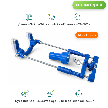
РЕКОМЕНДУЕМ
Длина +3–5 см
Обхват +1–2 см
Головка +20–30%
Акция −35%
Буст либидо
Качество эрекции
Надёжная фиксация