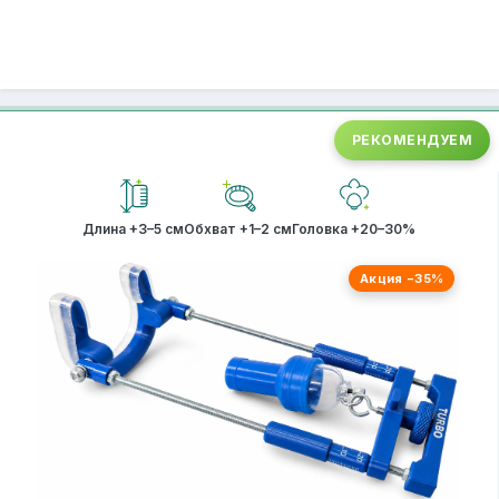
РЕКОМЕНДУЕМ
Длина +3–5 см
Обхват +1–2 см
Головка +20–30%
Акция −35%