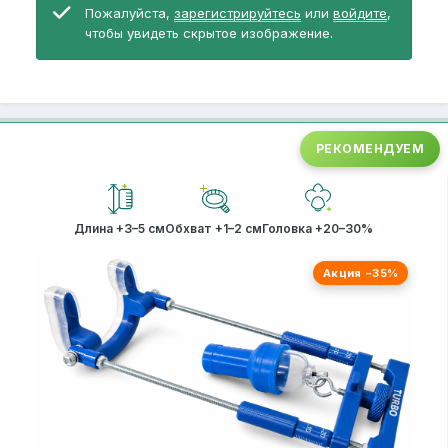
Пожалуйста,
зарегистрируйтесь
или
войдите
,
чтобы увидеть скрытое изображение.
РЕКОМЕНДУЕМ
Длина +3–5 см
Обхват +1–2 см
Головка +20–30%
Акция −35%