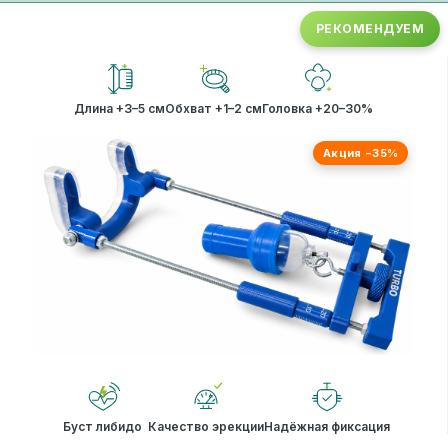
РЕКОМЕНДУЕМ
Длина +3–5 см
Обхват +1–2 см
Головка +20–30%
Акция −35%
Буст либидо
Качество эрекции
Надёжная фиксация