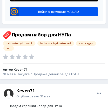
Войти с помощью MAIL.RU
Продам набор для НУПа
bathmatehydromax9
bathmate hydroxtreme7
экстендер
экс
Автор Keven71
31 мая
в
Покупка / Продажа девайсов для НУПа
Keven71
Опубликовано
31 мая
Продам хороший набор для НУПа