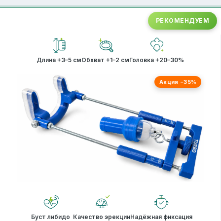
РЕКОМЕНДУЕМ
Длина +3–5 см
Обхват +1–2 см
Головка +20–30%
Акция −35%
Буст либидо
Качество эрекции
Надёжная фиксация