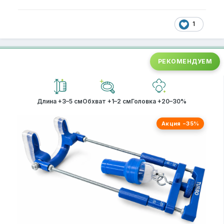
1
РЕКОМЕНДУЕМ
Длина +3–5 см
Обхват +1–2 см
Головка +20–30%
Акция −35%