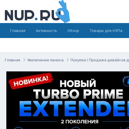
Главная
Активность
Обзор
Товары для НУПа
Главная
Увеличение пениса
Покупка / Продажа девайсов 