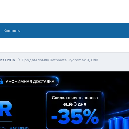
Контакты
для НУПа
Продам помпу Bathmate Hydromax 8, Спб