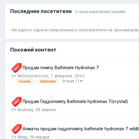
Последние посетители
0 пользователей онлайн
Ни одного зарегистрированного пользователя не просматрив
Похожий контент
Продам помпу Bathmate Hydromax 7
От MrDirtySanchez,
7 февраля, 2023
(и ещё 1 )
помпа
bathmate
Продам Гидропомпу Bathmate hydromax 7(crystal)
От Budulay,
26 апреля
Алматы продам гидропомпу bathmate hydromax 7 wild
От Billaz,
19 января