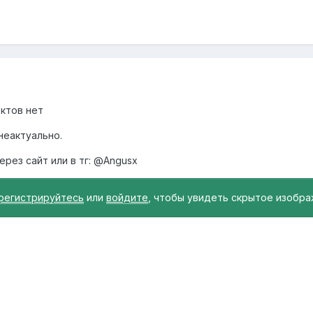
ктов нет
 неактуально.
рез сайт или в тг: @Angusx
регистрируйтесь
или
войдите
, чтобы увидеть скрытое изобра