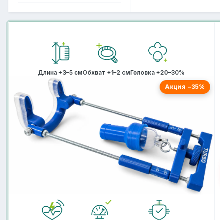
Длина +3–5 см
Обхват +1–2 см
Головка +20–30%
Акция −35%