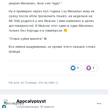
уверен Михалыч, твое сие Чудо! "
Ну и примерно через пол годика ( ну Михалыч жиш не
сразу после ебли трезвонить пошёл, на недельке на
9й-10й) родился у них Ивасик ( имя изменено в целях
достоверности). И Ивасик этот один-в один Михалыч,
только без бороды и в памперсах
🤭
"Отака хуйня малята" ©
Все имена выдуманные, но кроме этого каждое слово
правда.
1
1
Не всё то Солнце, что встаёт ;)
Apocalypsyst
Опубликовано
16 марта