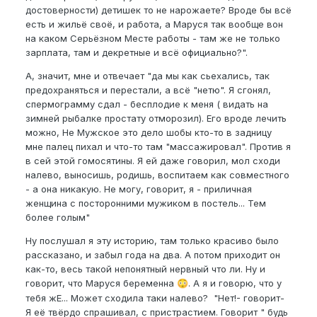
достоверности) детишек то не нарожаете? Вроде бы всё
есть и жильё своё, и работа, а Маруся так вообще вон
на каком Серьёзном Месте работы - там же не только
зарплата, там и декретные и всё официально?".
А, значит, мне и отвечает "да мы как сьехались, так
предохраняться и перестали, а всё "нетю". Я сгонял,
спермограмму сдал - бесплодие к меня ( видать на
зимней рыбалке простату отморозил). Его вроде лечить
можно, Не Мужское это дело шобы кто-то в задницу
мне палец пихал и что-то там "массажировал". Против я
в сей этой гомосятины. Я ей даже говорил, мол сходи
налево, выносишь, родишь, воспитаем как совместного
- а она никакую. Не могу, говорит, я - приличная
женщина с посторонними мужиком в постель... Тем
более голым"
Ну послушал я эту историю, там только красиво было
рассказано, и забыл года на два. А потом приходит он
как-то, весь такой непонятный нервный что ли. Ну и
говорит, что Маруся беременна
. А я и говорю, что у
😳
тебя жЕ... Может сходила таки налево? "Нет!- говорит-
Я её твёрдо спрашивал, с пристрастием. Говорит " будь