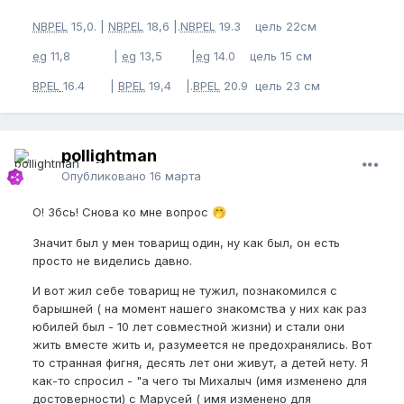
NBPEL
15,0. |
NBPEL
18,6 |.
NBPEL
19.3 цель 22см
eg
11,8 |
eg
13,5 |
eg
14.0 цель 15 см
BPEL
16.4 |
BPEL
19,4 |.
BPEL
20.9 цель 23 см
pollightman
Опубликовано
16 марта
О! Збсь! Снова ко мне вопрос
🤭
Значит был у мен товарищ один, ну как был, он есть
просто не виделись давно.
И вот жил себе товарищ не тужил, познакомился с
барышней ( на момент нашего знакомства у них как раз
юбилей был - 10 лет совместной жизни) и стали они
жить вместе жить и, разумеется не предохранялись. Вот
то странная фигня, десять лет они живут, а детей нету. Я
как-то спросил - "а чего ты Михалыч (имя изменено для
достоверности) с Марусей ( имя изменено для