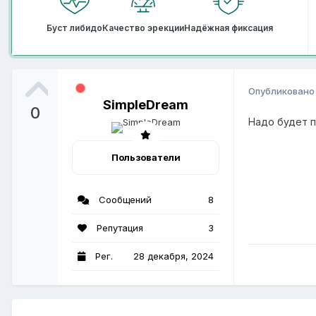
Буст либидо
Качество эрекции
Надёжная фиксация
Опубликован
SimpleDream
0
Надо будет п
Пользователи
Сообщений
8
Репутация
3
Рег.
28 декабря, 2024