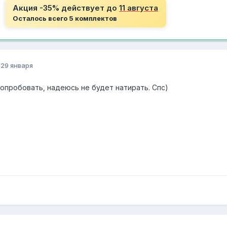
Акция -35% действует до
11 августа
Осталось всего 5 комплектов
о
29 января
опробовать, надеюсь не будет натирать. Спс)