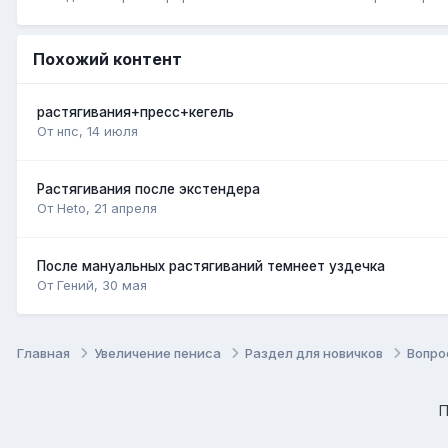
Похожий контент
растягивания+пресс+кегель
От нпс,
14 июля
Растягивания после экстендера
От Heto,
21 апреля
После мануальных растягиваний темнеет уздечка
От Гений,
30 мая
Главная
Увеличение пениса
Раздел для новичков
Вопро
П