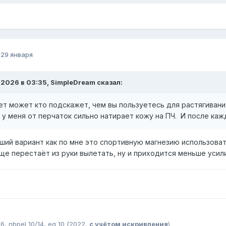
о
29 января
.2026 в 03:35, SimpleDream сказал:
ет может кто подскажет, чем вы пользуетесь для растягивания
, у меня от перчаток сильно натирает кожу на ПЧ. И после к
ший вариант как по мне это спортивную магнезию использовать
ще перестаёт из руки вылетать, ну и приходится меньше усили
,
16,
nbpel
10/14,
eg
10
(2022,
с учётом искривления
)