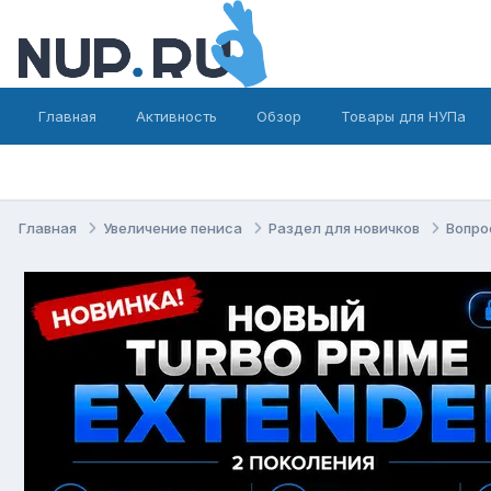
Главная
Активность
Обзор
Товары для НУПа
Главная
Увеличение пениса
Раздел для новичков
Вопро