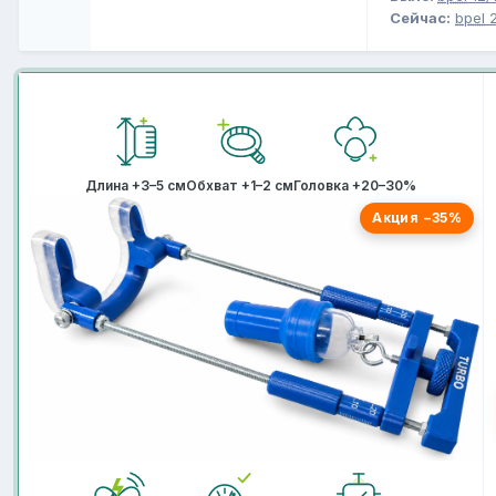
Сейчас:
bpel
2
Длина +3–5 см
Обхват +1–2 см
Головка +20–30%
Акция −35%