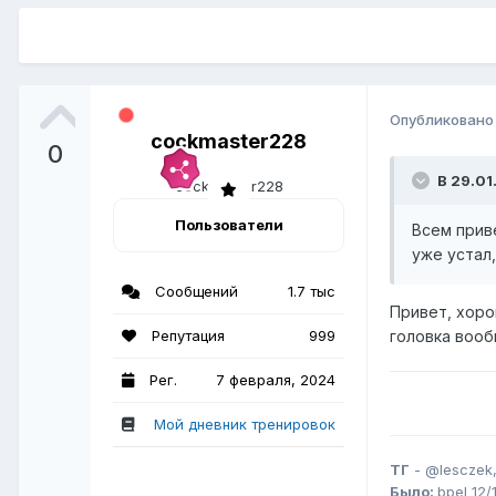
Опубликован
cockmaster228
0
В 29.01
Пользователи
Всем прив
уже устал
Сообщений
1.7 тыс
Привет, хоро
Репутация
999
головка вооб
Рег.
7 февраля, 2024
Мой дневник тренировок
ТГ
-
@lesczek
Было:
bpel
12/