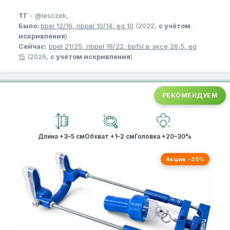
ТГ
-
@lesczek,
Было:
bpel
12/16,
nbpel
10/14,
eg
10
(2022,
с учётом
искривления
)
Сейчас:
bpel
21/25,
nbpel
18/22,
bpfsl
в эксе 26,5,
eg
15
(2026,
с учётом искривления
)
РЕКОМЕНДУЕМ
Длина +3–5 см
Обхват +1–2 см
Головка +20–30%
Акция −35%