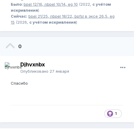
Было:
bpel
12/16,
nbpel
10/14,
eg
10
(2022,
с учётом
искривления
)
Сейчас:
bpel
21/25,
nbpel
18/22,
bpfsl
в эксе 26,5,
eg
15
(2026,
с учётом искривления
)
0
Djhvxnbx
Опубликовано
27 января
Спасибо
1