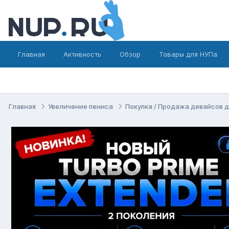
Главная
Активность
Обзор
Товары для НУПа
Главная
Увеличение пениса
Покупка / Продажа девайсов 