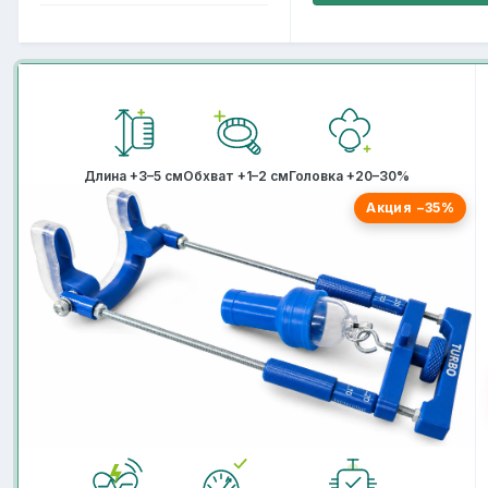
Длина +3–5 см
Обхват +1–2 см
Головка +20–30%
Акция −35%