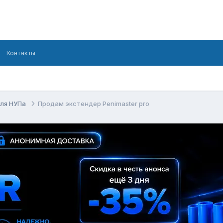
Контакты
для НУПа
Продам экстендер Penimaster pro