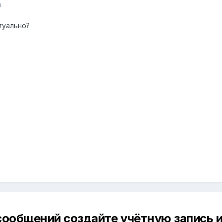
я
туально?
сообщений создайте учётную запись и