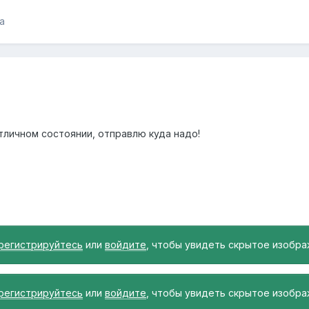
а
тличном состоянии, отправлю куда надо!
регистрируйтесь
или
войдите
, чтобы увидеть скрытое изобра
регистрируйтесь
или
войдите
, чтобы увидеть скрытое изобра