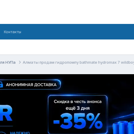
Контакты
для НУПа
Алматы продам гидропомпу bathmate hydromax 7 wildbo