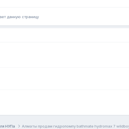
ает данную страницу
для НУПа
Алматы продам гидропомпу bathmate hydromax 7 wildbo