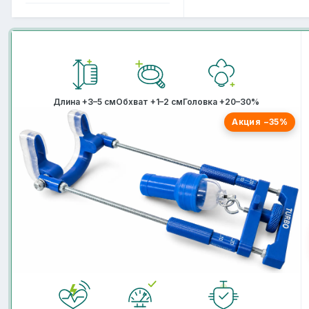
Длина +3–5 см
Обхват +1–2 см
Головка +20–30%
Акция −35%