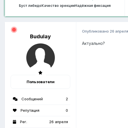
Буст либидо
Качество эрекции
Надёжная фиксация
Опубликовано
26 апрел
Budulay
Актуально?
Пользователи
Сообщений
2
Репутация
0
Рег.
26 апреля