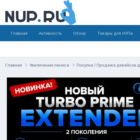
Главная
Активность
Обзор
Товары для НУПа
Главная
Увеличение пениса
Покупка / Продажа девайсов 