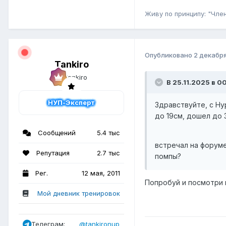
Живу по принципу: "Член
Опубликовано
2 декабря
Tankiro
В 25.11.2025 в 00
НУП-Эксперт
Здравствуйте, с Нур
до 19см, дошел до 3
Сообщений
5.4 тыс
встречал на форуме
Репутация
2.7 тыс
помпы?
Рег.
12 мая, 2011
Попробуй и посмотри 
Мой дневник тренировок
Телеграм:
@tankironup