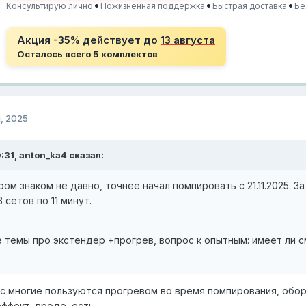
•
•
•
Консультирую лично
Пожизненная поддержка
Быстрая доставка
Бе
Акция -35% действует до
13 августа
Осталось всего 5 комплектов
, 2025
:31, anton_ka4 сказал:
ом знаком не давно, точнее начал помпировать с 21.11.2025. З
 сетов по 11 минут.
 темы про экстендер +прогрев, вопрос к опытным: имеет ли с
с многие пользуются прогревом во время помпирования, обора
эффект, вроде, есть.