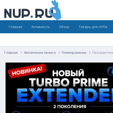
Главная
Активность
Обзор
Товары для НУПа
Главная
Увеличение пениса
Помпирование
Прогрев+по