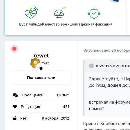
Буст либидо
Качество эрекции
Надёжная фиксация
Опубликовано
25 ноября
rewet
В 25.11.2025 в 00
Пользователи
Здравствуйте, с Нур
до 19см, дошел до 3
Сообщений
1.3 тыс
встречал на форуме
Репутация
451
помпы?
Рег.
9 ноября, 2012
Привет. Вообще сейча
дневниках читал, что 