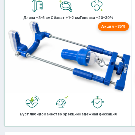
Длина +3–5 см
Обхват +1–2 см
Головка +20–30%
Акция −35%
Буст либидо
Качество эрекции
Надёжная фиксация