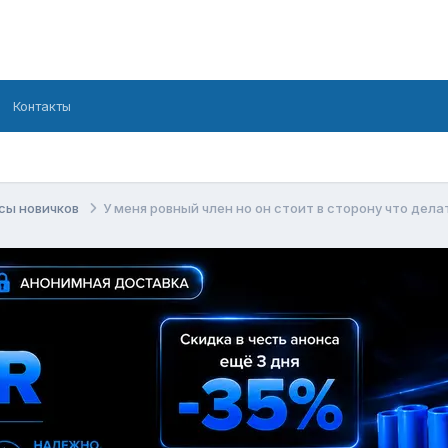
Контакты
сы новичков
У меня ровный член но он стоит в сторону что дела