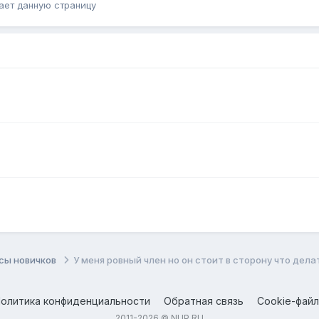
ает данную страницу
сы новичков
У меня ровный член но он стоит в сторону что дела
олитика конфиденциальности
Обратная связь
Cookie-фай
2011-2026 © NUP.RU