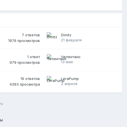
7
ответов
Dimitz
21 февраля
1976
просмотров
1
ответ
Челентано
13 мая
979
просмотров
19
ответов
LeraPump
2 апреля
4393
просмотра
ть
лы