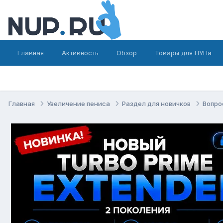
Главная
Активность
Обзор
Товары для НУПа
Главная
Увеличение пениса
Раздел для новичков
Вопро