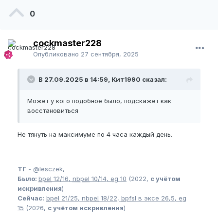
0
cockmaster228
Опубликовано
27 сентября, 2025
В 27.09.2025 в 14:59, Кит1990 сказал:
Может у кого подобное было, подскажет как
восстановиться
Не тянуть на максимуме по 4 часа каждый день.
ТГ
-
@lesczek,
Было:
bpel
12/16,
nbpel
10/14,
eg
10
(2022,
с учётом
искривления
)
Сейчас:
bpel
21/25,
nbpel
18/22,
bpfsl
в эксе 26,5,
eg
15
(2026,
с учётом искривления
)