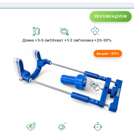
РЕКОМЕНДУЕМ
Длина +3–5 см
Обхват +1–2 см
Головка +20–30%
Акция −35%