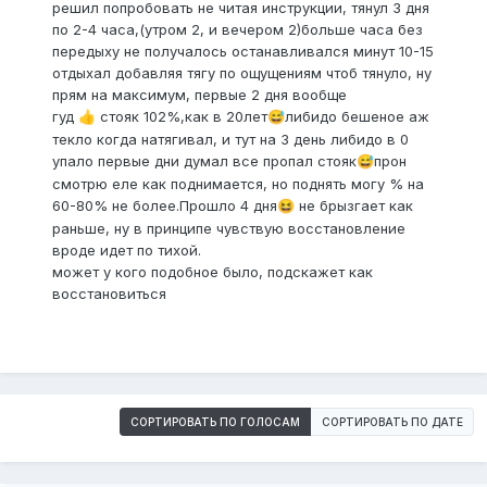
решил попробовать не читая инструкции, тянул 3 дня
по 2-4 часа,(утром 2, и вечером 2)больше часа без
передыху не получалось останавливался минут 10-15
отдыхал добавляя тягу по ощущениям чтоб тянуло, ну
прям на максимум, первые 2 дня вообще
гуд
стояк 102%,как в 20лет
либидо бешеное аж
👍
😅
текло когда натягивал, и тут на 3 день либидо в 0
упало первые дни думал все пропал стояк
прон
😅
смотрю еле как поднимается, но поднять могу % на
60-80% не более.Прошло 4 дня
не брызгает как
😆
раньше, ну в принципе чувствую восстановление
вроде идет по тихой.
может у кого подобное было, подскажет как
восстановиться
СОРТИРОВАТЬ ПО ГОЛОСАМ
СОРТИРОВАТЬ ПО ДАТЕ