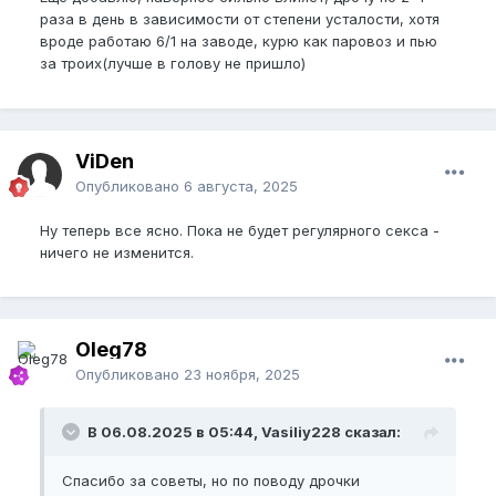
периодами, из чего я сделал вывод, что у меня
раза в день в зависимости от степени усталости, хотя
именно с нервами проблем быть не должно.
вроде работаю 6/1 на заводе, курю как паровоз и пью
Вероятно что-то связано с медиаторами и
за троих(лучше в голову не пришло)
гормонами. А вот тебе бы неплохо пройти такое
исследование.
Что мне помогло повысить чувствительность:
ViDen
1. Полный отказ от мастурбации, только секс.
Опубликовано
6 августа, 2025
2. Перуанская мака достаточно длительным
Ну теперь все ясно. Пока не будет регулярного секса -
курсом. Именно по ней я находил информацию, что
ничего не изменится.
она повышает чувствительность нервных
рецепторов половых органов. Можно, а может
быть даже лучше, в комплексе с другими
растительными стимуляторами.
Oleg78
3. Апитерапия непосредственно в член.
Опубликовано
23 ноября, 2025
4. Курсовой приём трутневого гомогената.
В 06.08.2025 в 05:44, Vasiliy228 сказал:
Еще такие проблемы могут быть из-за проблем с
поясницей, при компрессии соответствующего
нерва.
Спасибо за советы, но по поводу дрочки