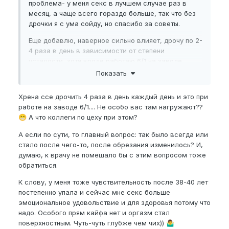
проблема- у меня секс в лучшем случае раз в
месяц, а чаще всего гораздо больше, так что без
дрочки я с ума сойду, но спасибо за советы.
Еще добавлю, наверное сильно влияет, дрочу по 2-
4 раза в день в зависимости от степени
усталости, хотя вроде работаю 6/1 на заводе,
курю как паровоз и пью за троих(лучше в голову
Показать
не пришло)
Хрена ссе дрочить 4 раза в день каждый день и это при
работе на заводе 6/1.... Не особо вас там нагружают??
А что коллеги по цеху при этом?
😁
А если по сути, то главный вопрос: так было всегда или
стало после чего-то, после обрезания изменилось? И,
думаю, к врачу не помешало бы с этим вопросом тоже
обратиться.
К слову, у меня тоже чувствительность после 38-40 лет
постепенно упала и сейчас мне секс больше
эмоциональное удовольствие и для здоровья потому что
надо. Особого прям кайфа нет и оргазм стал
поверхностным. Чуть-чуть глубже чем чих))
🤷‍♂️