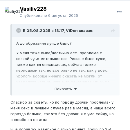
Vasiliy228
Опубликовано
6 августа, 2025
В 05.08.2025 в 18:17, ViDen сказал:
А до обрезания лучше было?
У меня тоже была/частично есть проблема с
низкой чувствительностью. Раньше было хуже,
также как ты описываешь, сейчас только
периодами так, но все равно не так, как у всех.
Урологи вообще ничего сказать не могли, от
невролога хотя бы какие-то рекомендации были,
одна из которых - пройти исследование половых
Показать
нервов, сейчас не вспомню название, что-то типа
электронейромиографии. В районе промежности
Спасибо за советы, но по поводу дрочки проблема- у
подсоединяются электроды, а на головку
меня секс в лучшем случае раз в месяц, а чаще всего
подаются электрические импульсы и фиксируется
гораздо больше, так что без дрочки я с ума сойду, но
их проведение. Я даже уже записался на него, но
спасибо за советы.
не пошёл, как-то стыдно стало. К тому же на тот
момент эта проблема стала проявляться только
Еще добавлю, наверное сильно влияет, дрочу по 2-4