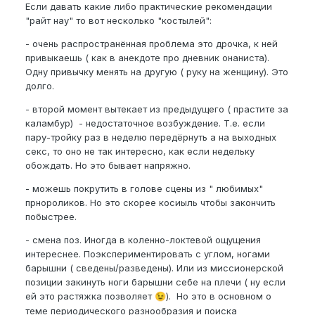
Если давать какие либо практические рекомендации
"райт нау" то вот несколько "костылей":
- очень распространённая проблема это дрочка, к ней
привыкаешь ( как в анекдоте про дневник онаниста).
Одну привычку менять на другую ( руку на женщину). Это
долго.
- второй момент вытекает из предыдущего ( прастите за
каламбур) - недостаточное возбуждение. Т.е. если
пару-тройку раз в неделю передёрнуть а на выходных
секс, то оно не так интересно, как если недельку
обождать. Но это бывает напряжно.
- можешь покрутить в голове сцены из " любимых"
прнороликов. Но это скорее косиыль чтобы закончить
побыстрее.
- смена поз. Иногда в коленно-локтевой ощущения
интереснее. Поэкспериментировать с углом, ногами
барышни ( сведены/разведены). Или из миссионерской
позиции закинуть ноги барышни себе на плечи ( ну если
ей это растяжка позволяет
). Но это в основном о
😉
теме периодического разнообразия и поиска