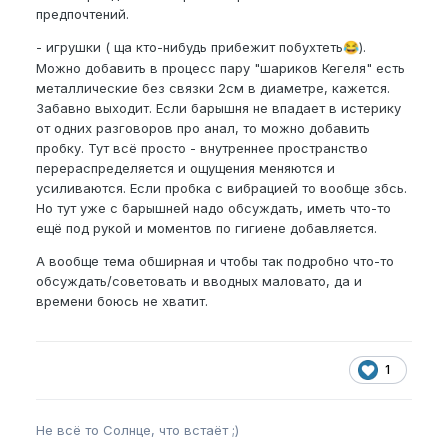
предпочтений.
- игрушки ( ща кто-нибудь прибежит побухтеть
).
😂
Можно добавить в процесс пару "шариков Кегеля" есть
металлические без связки 2см в диаметре, кажется.
Забавно выходит. Если барышня не впадает в истерику
от одних разговоров про анал, то можно добавить
пробку. Тут всё просто - внутреннее пространство
перераспределяется и ощущения меняются и
усиливаются. Если пробка с вибрацией то вообще збсь.
Но тут уже с барышней надо обсуждать, иметь что-то
ещё под рукой и моментов по гигиене добавляется.
А вообще тема обширная и чтобы так подробно что-то
обсуждать/советовать и вводных маловато, да и
времени боюсь не хватит.
1
Не всё то Солнце, что встаёт ;)