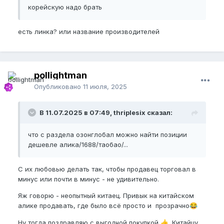
корейскую надо брать
есть линка? или название производителей
pollightman
Опубликовано
11 июля, 2025
В 11.07.2025 в 07:49, thriplesix сказал:
что с раздела озонглобал можно найти позиции
дешевле алика/1688/таобао/...
С их любовью делать так, чтобы продавец торговал в
минус или почти в минус - не удивительно.
Яж говорю - неопытный китаец. Привык на китайском
алике продавать, где было всё просто и прозрачно
😂
Ну тогда поздравляю с выгодной покупкой
. Китайцу
👍