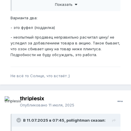
Показать
Варианта два:
Пожалуйста,
зарегистрируйтесь
или
- это фуфел (подделка)
войдите
, чтобы увидеть скрытую ссылку.
- неопытный продавец неправильно расчитал цену/ не
уследил за добавлением товара в акцию. Такое бывает,
что озон сбивает цену на товар ниже плинтуса.
Подробности не буду обсуждать, это работа.
Не всё то Солнце, что встаёт ;)
thriplesix
Опубликовано
11 июля, 2025
В 11.07.2025 в 07:45, pollightman сказал: