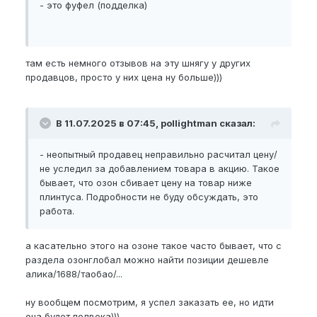
- это фуфел (подделка)
там есть немного отзывов на эту шнягу у других
продавцов, просто у них цена ну больше)))
В 11.07.2025 в 07:45, pollightman сказал:
- неопытный продавец неправильно расчитал цену/
не уследил за добавлением товара в акцию. Такое
бывает, что озон сбивает цену на товар ниже
плинтуса. Подробности не буду обсуждать, это
работа.
а касательно этого на озоне такое часто бывает, что с
раздела озонглобал можно найти позиции дешевле
алика/1688/таобао/...
ну вообщем посмотрим, я успел заказать ее, но идти
она будет полвека)))