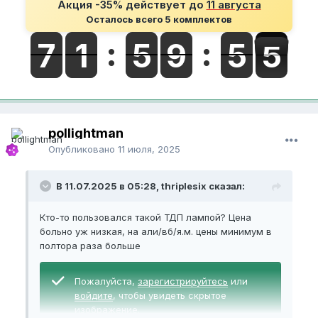
Акция -35% действует до
11 августа
Осталось всего 5 комплектов
pollightman
Опубликовано
11 июля, 2025
В 11.07.2025 в 05:28, thriplesix сказал:
Кто-то пользовался такой ТДП лампой? Цена
больно уж низкая, на али/вб/я.м. цены минимум в
полтора раза больше
Пожалуйста,
зарегистрируйтесь
или
войдите
, чтобы увидеть скрытое
изображение.