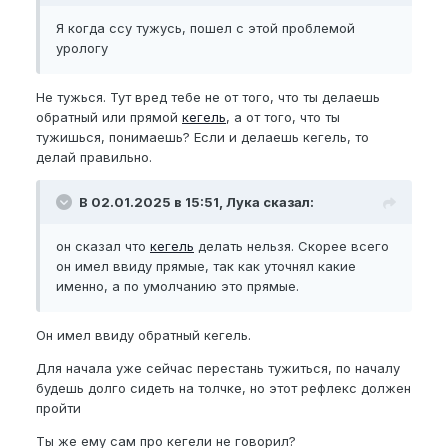
Я когда ссу тужусь, пошел с этой проблемой
урологу
Не тужься. Тут вред тебе не от того, что ты делаешь
обратный или прямой
кегель
, а от того, что ты
тужишься, понимаешь? Если и делаешь кегель, то
делай правильно.
В 02.01.2025 в 15:51, Лука сказал:
он сказал что
кегель
делать нельзя. Скорее всего
он имел ввиду прямые, так как уточнял какие
именно, а по умолчанию это прямые.
Он имел ввиду обратный кегель.
Для начала уже сейчас перестань тужиться, по началу
будешь долго сидеть на толчке, но этот рефлекс должен
пройти
Ты же ему сам про кегели не говорил?