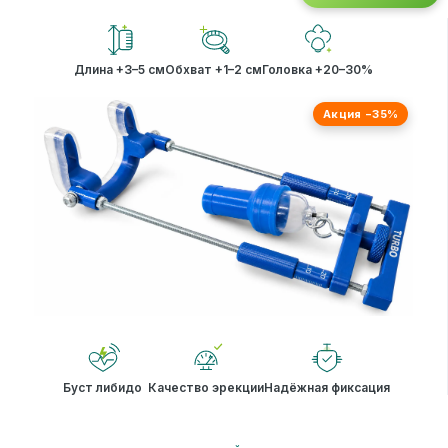
Длина +3–5 см
Обхват +1–2 см
Головка +20–30%
Акция −35%
Буст либидо
Качество эрекции
Надёжная фиксация