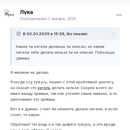
Лука
Опубликовано
2 января, 2025
В 02.01.2025 в 15:26, lkv сказал:
Какие ты кегели делаешь ты описал, но какие
кегели тебе делать нельзя ты не описал. Побольше
данных
Я никакие не делаю.
Я когда ссу тужусь, пошел с этой проблемой урологу,
он сказал что
кегель
делать нельзя. Скорее всего он
имел ввиду прямые, так как уточнял какие именно, а по
умолчанию это прямые.
Вот я и думаю, стоит ли начинать делать кегели, и если
стоит, то какие.
Обратные? Но ведь я и так дофига тужусь, а это вроде
как и есть обратный кегель