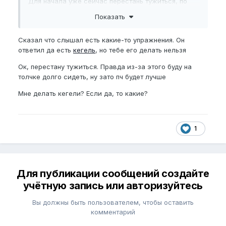
Для начала уже сейчас перестань тужиться, по
началу будешь долго сидеть на толчке, но этот
Показать
рефлекс должен пройти
Ты же ему сам про кегели не говорил?
Сказал что слышал есть какие-то упражнения. Он
ответил да есть
кегель
, но тебе его делать нельзя
Ок, перестану тужиться. Правда из-за этого буду на
толчке долго сидеть, ну зато пч будет лучше
Мне делать кегели? Если да, то какие?
1
Для публикации сообщений создайте
учётную запись или авторизуйтесь
Вы должны быть пользователем, чтобы оставить
комментарий