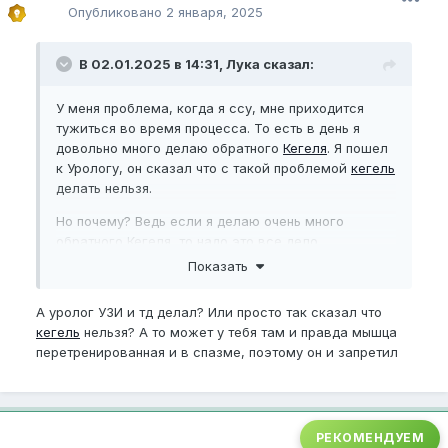
Опубликовано
2 января, 2025
В 02.01.2025 в 14:31, Лука сказал:
У меня проблема, когда я ссу, мне приходится
тужиться во время процесса. То есть в день я
довольно много делаю обратного
Кегеля
. Я пошел
к Урологу, он сказал что с такой проблемой
кегель
делать нельзя.
Но почему? Ведь если я делаю очень много
обратного Кегеля, то надо это все дело
компенсировать прямым? Или я что-то не
Показать
понимаю?
А уролог УЗИ и тд делал? Или просто так сказал что
Если это важно, с эрекцией у меня проблемы, она
кегель
нельзя? А то может у тебя там и правда мышца
на 6-7/10
перетренированная и в спазме, поэтому он и запретил
РЕКОМЕНДУЕМ